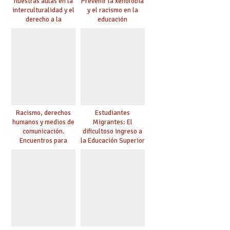
nuestras aulas en la
Prevenir la xenofobia
interculturalidad y el
y el racismo en la
derecho a la
educación
educación
Racismo, derechos
Estudiantes
humanos y medios de
Migrantes: El
comunicación.
dificultoso ingreso a
Encuentros para
la Educación Superior
aprender, encuentros
chilena
para ejercer derechos