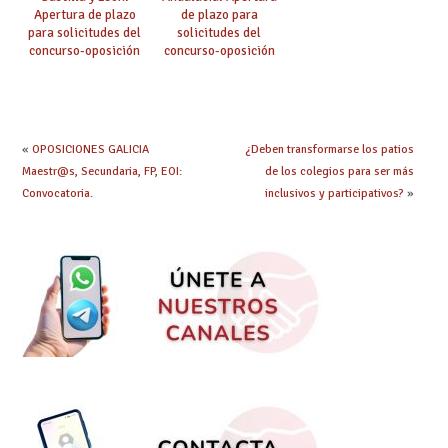
Apertura de plazo
de plazo para
para solicitudes del
solicitudes del
concurso-oposición
concurso-oposición
de reposición de
de Estabilización
EEMM 2024
Maestros y EEMM
2024
«
OPOSICIONES GALICIA
¿Deben transformarse los patios
Maestr@s, Secundaria, FP, EOI:
de los colegios para ser más
Convocatoria.
inclusivos y participativos?
»