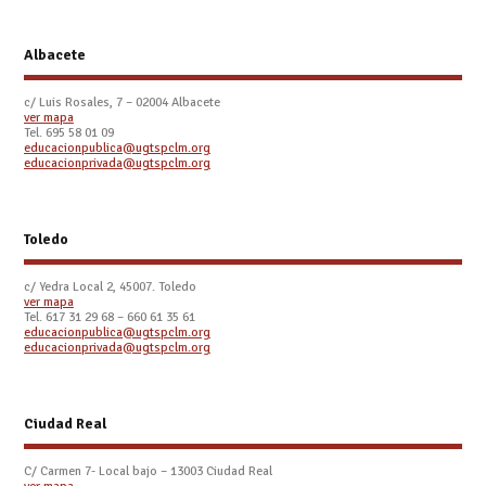
Albacete
c/ Luis Rosales, 7 – 02004 Albacete
ver mapa
Tel. 695 58 01 09
educacionpublica@ugtspclm.org
educacionprivada@ugtspclm.org
Toledo
c/ Yedra Local 2, 45007. Toledo
ver mapa
Tel.
617 31 29 68 – 660 61 35 61
educacionpublica@ugtspclm.org
educacionprivada@ugtspclm.org
Ciudad Real
C/ Carmen 7- Local bajo – 13003 Ciudad Real