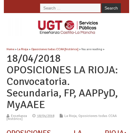
Home
»
La Rioja
»
Oposiciones todas CCAA [histórico]
» You are reading »
18/04/2018
OPOSICIONES LA RIOJA:
Convocatoria.
Secundaria, FP, AAPPyD,
MyAAEE
Enseñanza
18/04/2018
La Rioja
,
Oposiciones todas CCAA
[histórico]