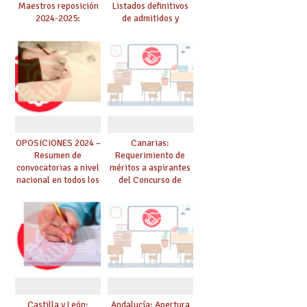
Maestros reposición
Listados definitivos
2024-2025:
de admitidos y
Corrección del plazo
excluidos EEMM por
de inscripción
vía de reposición
OPOSICIONES 2024 –
Canarias:
Resumen de
Requerimiento de
convocatorias a nivel
méritos a aspirantes
nacional en todos los
del Concurso de
cuerpos (actualizado
Méritos de
el 26 de enero)
estabilización
Castilla y León:
Andalucía: Apertura