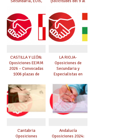
Secundaria, EOIs,
(solicitudes del 9 al
Maestros,
27 de febrero)
Conservatorios y FP
CASTILLA Y LEÓN:
LA RIOJA-
Oposiciones EEMM
Oposiciones de
2026 – Convocadas
Secundaria y
1006 plazas de
Especialistas en
Secundaria, EOIs y
sectores singulares
Conservatorios
(plazo hasta el 6 de
(solicitudes del 15 de
marzo)
enero al 4 de febrero)
Cantabria
Andalucía
Oposiciones
Oposiciones 2024: