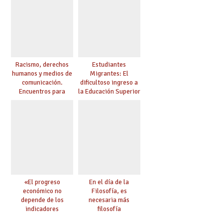
Racismo, derechos
Estudiantes
humanos y medios de
Migrantes: El
comunicación.
dificultoso ingreso a
Encuentros para
la Educación Superior
aprender, encuentros
chilena
para ejercer derechos
«El progreso
En el día de la
económico no
Filosofía, es
depende de los
necesaria más
indicadores
filosofía
educativos»