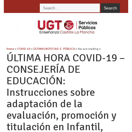
Home
»
COVID-19
»
ÚLTIMAS NOTICIAS: E. PÚBLICA
» You are reading »
ÚLTIMA HORA COVID-19 –
CONSEJERÍA DE
EDUCACIÓN:
Instrucciones sobre
adaptación de la
evaluación, promoción y
titulación en Infantil,