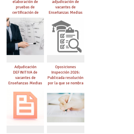
elaboración de
adjudicación de
pruebas de
vacantes de
certificación de
Enseñanzas Medias
competencia
para el curso 26/27
lingüística: publicada
resolución definitiva
Adjudicación
Oposiciones
DEFINITIVA de
Inspección 2026:
vacantes de
Publicada resolución
Enseñanzas Medias
por la que se nombra
para el curso 26-27
funcionarios/as en
prácticas, se regulan
dichas prácticas y se
convoca acto público
de adjudicación