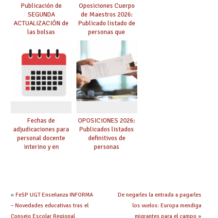
Publicación de
Oposiciones Cuerpo
SEGUNDA
de Maestros 2026:
ACTUALIZACIÓN de
Publicado listado de
las bolsas
personas que
provisionales de
adquieren nueva
Cuerpo de Maestros
especialidad
de especialidades
convocadas a
oposición
Fechas de
OPOSICIONES 2026:
adjudicaciones para
Publicados listados
personal docente
definitivos de
interino y en
personas
prácticas: todo lo que
seleccionadas. ¿Qué
debes saber
hacer ahora si he
obtenido plaza?
«
FeSP UGT Enseñanza INFORMA
De negarles la entrada a pagarles
– Novedades educativas tras el
los vuelos: Europa mendiga
Consejo Escolar Regional
migrantes para el campo
»