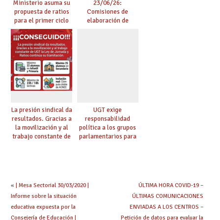
Ministerio asuma su
23/06/26:
propuesta de ratios
Comisiones de
para el primer ciclo
elaboración de
de Infantil y pide
pruebas de
extender la misma
certificación de
ambición al resto de
competencia
etapas
lingüística
La presión sindical da
UGT exige
resultados. Gracias a
responsabilidad
la movilización y al
política a los grupos
trabajo constante de
parlamentarios para
UGT la Ley de
evitar retrasos en las
Jornada y Ratios
mejoras urgentes de
continúa su
la enseñanza
tramitación
«
| Mesa Sectorial 30/03/2020 |
ÚLTIMA HORA COVID-19 –
Informe sobre la situación
ÚLTIMAS COMUNICACIONES
educativa expuesta por la
ENVIADAS A LOS CENTROS –
Consejería de Educación |
Petición de datos para evaluar la