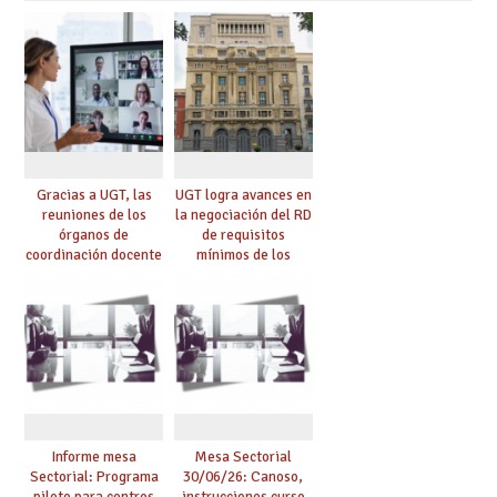
Gracias a UGT, las
UGT logra avances en
reuniones de los
la negociación del RD
órganos de
de requisitos
coordinación docente
mínimos de los
se pueden celebrar
centros educativos y
de manera
exige al Ministerio
telemática, sin exigir
que los compromisos
presencialidad en el
se materialicen con
centro
la mayor agilidad
posible
Informe mesa
Mesa Sectorial
Sectorial: Programa
30/06/26: Canoso,
piloto para centros
instrucciones curso