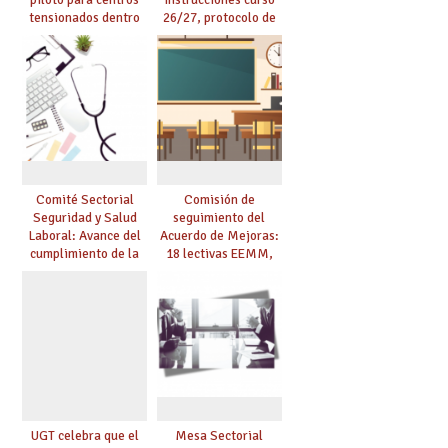
tensionados dentro
26/27, protocolo de
del marco del
agresiones.
Acuerdo de Mejoras y
evaluación del curso
25/26
Comité Sectorial
Comisión de
Seguridad y Salud
seguimiento del
Laboral: Avance del
Acuerdo de Mejoras:
cumplimiento de la
18 lectivas EEMM,
planificación de la
canoso, reducción
actividad preventiva
mayores 55 y pilotaje
en centros
tensionados
UGT celebra que el
Mesa Sectorial