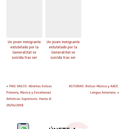
Coeducación,
Educación afectiva,
Historia de las
mujeres, Lenguaje no
sexista, Orientación
no sexista #8M
#NiMásNiMenosIguales
#BrechaSalarial
Un joven inmigrante
Un joven inmigrante
#UGTFeminista
extutelado por la
extutelado por la
Generalitat se
Generalitat se
suicida tras ser
suicida tras ser
expulsado del centro
expulsado del centro
de menores
de menores
«
PAIS VASCO: Abiertas bolsas
ASTURIAS: Bolsas Música y AAEE.
Primaria, Música y Enseñanzas
Lengua Asturiana.
»
Artísticas Superiores. Hasta el
20/04/2018.