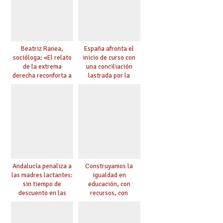
Beatriz Ranea,
España afronta el
socióloga: «El relato
inicio de curso con
de la extrema
una conciliación
derecha reconforta a
lastrada por la
hombres enfadados
brecha de género y la
con los avances
pandemia
feministas y LGBTI»
Andalucía penaliza a
Construyamos la
las madres lactantes:
igualdad en
sin tiempo de
educación, con
descuento en las
recursos, con
oposiciones de
medidas políticas… y
Secundaria
con respeto y amor