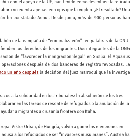
Libia con el apoyo de la UE, han tenido como desenlace la retirada
 ahora no cuenta apenas con ojos que la vigilen. ¿El resultado? Una
egún ha constatado Acnur. Desde junio, más de 900 personas han
 eslabón de la campaña de “criminalización” -en palabras de la ONU-
ienden los derechos de los migrantes. Dos integrantes de la ONG
ación de “favorecer la inmigración ilegal” en Sicilia. El Aquarius
us operaciones después de dos banderas de registro revocadas. La
ndo un año después
la decisión del juez marroquí que la investiga
zos a la solidaridad en los tribunales: la absolución de los tres
aborar en las tareas de rescate de refugiados o la anulación de la
ayudar a migrantes a cruzar la frontera con Italia.
ropa. Viktor Orban, de Hungría, volvía a ganar las elecciones en
ue acusa a los refugiados de ser “invasores musulmanes”, Austria ha