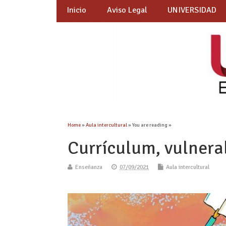
Inicio
Aviso Legal
UNIVERSIDAD
Home
»
Aula intercultural
» You are reading »
Currículum, vulnera
Enseñanza
07/09/2021
Aula intercultural