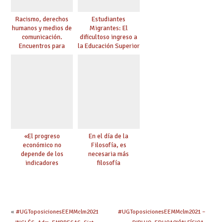
Racismo, derechos
Estudiantes
humanos y medios de
Migrantes: El
comunicación.
dificultoso ingreso a
Encuentros para
la Educación Superior
aprender, encuentros
chilena
para ejercer derechos
«El progreso
En el día de la
económico no
Filosofía, es
depende de los
necesaria más
indicadores
filosofía
educativos»
«
#UGToposicionesEEMMclm2021
#UGToposicionesEEMMclm2021 –