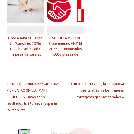
realizar la solicitud
Oposiciones Cuerpo
CASTILLA Y LEÓN:
de Maestros 2026:
Oposiciones EEMM
UGT ha solicitado
2026 – Convocadas
mejoras de cara al
1006 plazas de
proceso selectivo
Secundaria, EOIs y
para las personas
Conservatorios
aspirantes y los
(solicitudes del 15 de
miembros de los
enero al 4 de febrero)
tribunales
«
#UGToposicionesEEMMclm2021
Cumplir los 18 años, la angustiosa
– ORIENTACIÓN ED., MANT.
cuenta atrás de los menores
VEHÍCULOS: Datos sobre
extranjeros que vienen solos
»
resultados la 1º prueba (superan,
%, ratio, etc.)