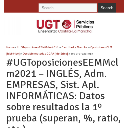
Home
»
#UGToposicionesEEMMclm2021
»
Castilla-La Mancha
»
Oposiciones CLM
[histórico]
»
Oposiciones todas CCAA [histórico]
» You are reading »
#UGToposicionesEEMMcl
m2021 – INGLÉS, Adm.
EMPRESAS, Sist. Apl.
INFORMÁTICAS: Datos
sobre resultados la 1º
prueba (superan, %, ratio,