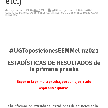
etc.)
Enseñanza
02/07/2021
#UGToposicionesEEMMclm2021
,
Castilla-La Mancha
,
Oposiciones CLM [histórico]
,
Oposiciones todas CCAA
[histórico]
#UGToposicionesEEMMclm2021
ESTADÍSTICAS DE RESULTADOS de
la primera prueba
Superan la primera prueba, porcentajes, ratio
aspirantes/plazas
De la información extraida de los tablones de anuncios en la