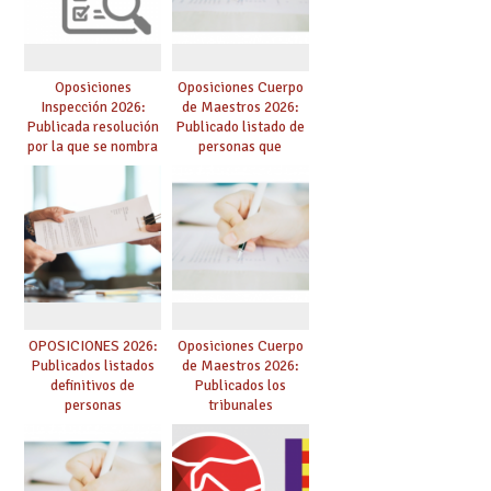
Oposiciones
Oposiciones Cuerpo
Inspección 2026:
de Maestros 2026:
Publicada resolución
Publicado listado de
por la que se nombra
personas que
funcionarios/as en
adquieren nueva
prácticas, se regulan
especialidad
dichas prácticas y se
convoca acto público
de adjudicación
OPOSICIONES 2026:
Oposiciones Cuerpo
Publicados listados
de Maestros 2026:
definitivos de
Publicados los
personas
tribunales
seleccionadas. ¿Qué
hacer ahora si he
obtenido plaza?