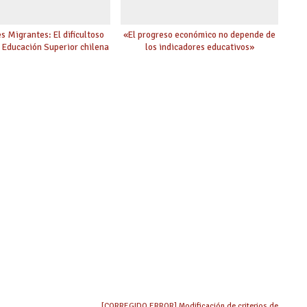
s Migrantes: El dificultoso
«El progreso económico no depende de
a Educación Superior chilena
los indicadores educativos»
[CORREGIDO ERROR] Modificación de criterios de