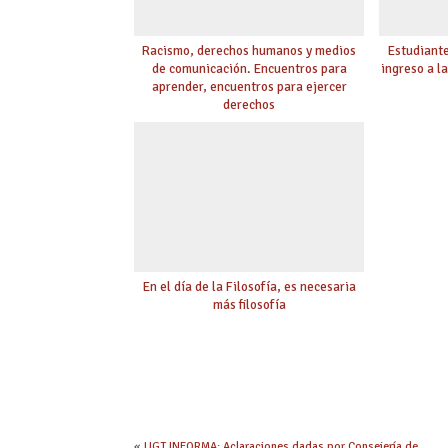
Racismo, derechos humanos y medios
Estudiante
de comunicación. Encuentros para
ingreso a l
aprender, encuentros para ejercer
derechos
En el día de la Filosofía, es necesaria
más filosofía
«
UGT INFORMA: Aclaraciones dadas por Consejería de