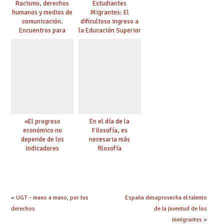
Racismo, derechos
Estudiantes
humanos y medios de
Migrantes: El
comunicación.
dificultoso ingreso a
Encuentros para
la Educación Superior
aprender, encuentros
chilena
para ejercer derechos
«El progreso
En el día de la
económico no
Filosofía, es
depende de los
necesaria más
indicadores
filosofía
educativos»
«
UGT – mano a mano, por tus
España desaprovecha el talento
derechos
de la juventud de los
inmigrantes
»