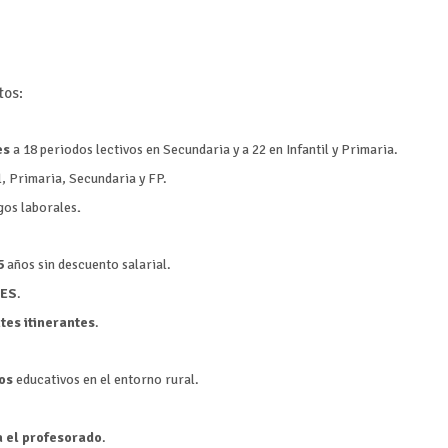
tos:
es
a 18 periodos lectivos en Secundaria y a 22 en Infantil y Primaria.
l, Primaria, Secundaria y FP.
gos laborales
.
5
años sin descuento salarial.
IES
.
tes itinerantes
.
os
educativos en el entorno rural.
a el profesorado
.