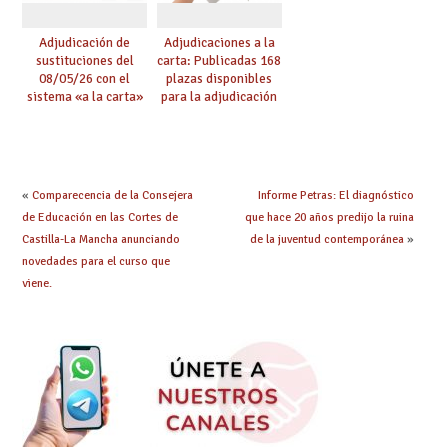
Adjudicación de
Adjudicaciones a la
sustituciones del
carta: Publicadas 168
08/05/26 con el
plazas disponibles
sistema «a la carta»
para la adjudicación
conseguido con el
de mañana y abierto
Acuerdo de Mejoras
plazo de solicitudes
«
Comparecencia de la Consejera
Informe Petras: El diagnóstico
de Educación en las Cortes de
que hace 20 años predijo la ruina
Castilla-La Mancha anunciando
de la juventud contemporánea
»
novedades para el curso que
viene.