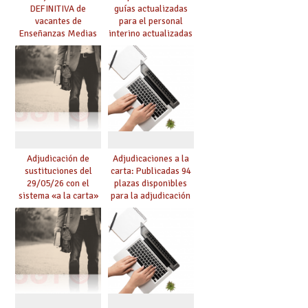
DEFINITIVA de
guías actualizadas
vacantes de
para el personal
Enseñanzas Medias
interino actualizadas
para el curso 26-27
para el curso 26/27
Adjudicación de
Adjudicaciones a la
sustituciones del
carta: Publicadas 94
29/05/26 con el
plazas disponibles
sistema «a la carta»
para la adjudicación
conseguido con el
de mañana y abierto
Acuerdo de Mejoras
plazo de solicitudes