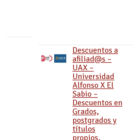
afiliad@s y
familiares.
Enseñanza
24/06/2020
Descuentos a
afiliad@s –
UAX –
Universidad
Alfonso X El
Sabio –
Descuentos en
Grados,
postgrados y
títulos
propios.