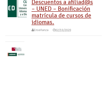
Descuentos a afiliad@s
– UNED – Bonificación
matrícula de cursos de
idiomas.
Enseñanza
02/10/2020
Descuentos
a afiliad@s
– Estudios
de master,
grados y
cursos en
Escuela de
Negocios y
Dirección.
Para