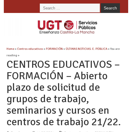
Home
»
Centros educativos
»
FORMACIÓN
»
ÚLTIMAS NOTICIAS: E. PÚBLICA
» You are
reading »
CENTROS EDUCATIVOS –
FORMACIÓN – Abierto
plazo de solicitud de
grupos de trabajo,
seminarios y cursos en
centros de trabajo 21/22.