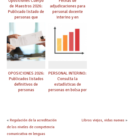
Oposiciones Cuerpo
Fechas de
de Maestros 2026:
adjudicaciones para
Publicado listado de
personal docente
personas que
interino y en
adquieren nueva
prácticas: todo lo que
especialidad
debes saber
OPOSICIONES 2026:
PERSONAL INTERINO:
Publicados listados
Consulta la
definitivos de
estadísticas de
personas
personas en bolsa por
seleccionadas. ¿Qué
cuerpo, especialidad
hacer ahora si he
y tipo de bolsa para
obtenido plaza?
el curso 26/27
«
Regulación de la acreditación
Libros viejos, vidas nuevas
»
de los niveles de competencia
comunicativa en lenguas