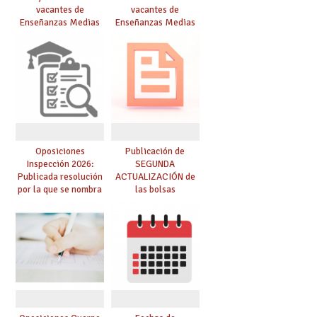
vacantes de
vacantes de
Enseñanzas Medias
Enseñanzas Medias
para el curso 26/27
para el curso 26-27
Oposiciones
Publicación de
Inspección 2026:
SEGUNDA
Publicada resolución
ACTUALIZACIÓN de
por la que se nombra
las bolsas
funcionarios/as en
provisionales de
prácticas, se regulan
Cuerpo de Maestros
dichas prácticas y se
de especialidades
convoca acto público
convocadas a
de adjudicación
oposición