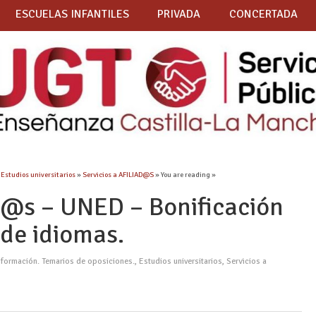
ESCUELAS INFANTILES
PRIVADA
CONCERTADA
»
Estudios universitarios
»
Servicios a AFILIAD@S
» You are reading »
d@s – UNED – Bonificación
 de idiomas.
 formación. Temarios de oposiciones.
,
Estudios universitarios
,
Servicios a