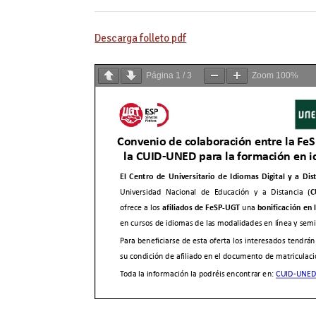
Descarga folleto pdf
Página
1
/
3
Zoom
100%