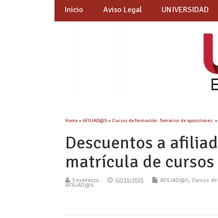
Inicio
Aviso Legal
UNIVERSIDAD
Home
»
AFILIAD@S
»
Cursos de formación. Temarios de oposiciones.
Descuentos a afilia
matrícula de cursos
Enseñanza
02/11/2021
AFILIAD@S
,
Cursos de
AFILIAD@S