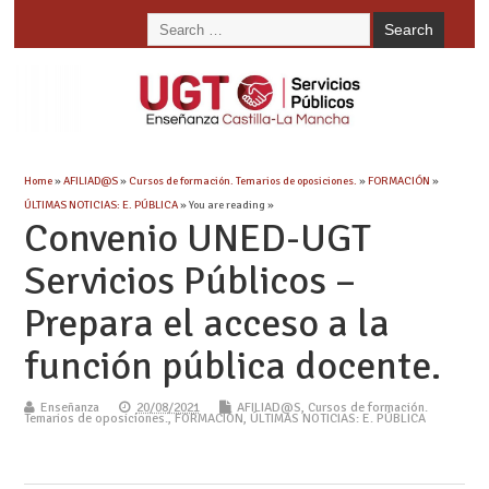
Home
»
AFILIAD@S
»
Cursos de formación. Temarios de oposiciones.
»
FORMACIÓN
»
ÚLTIMAS NOTICIAS: E. PÚBLICA
» You are reading »
Convenio UNED-UGT
Servicios Públicos –
Prepara el acceso a la
función pública docente.
Enseñanza
20/08/2021
AFILIAD@S
,
Cursos de formación.
Temarios de oposiciones.
,
FORMACIÓN
,
ÚLTIMAS NOTICIAS: E. PÚBLICA