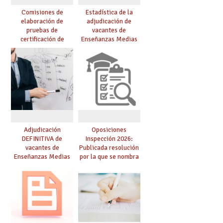
Comisiones de
Estadística de la
elaboración de
adjudicación de
pruebas de
vacantes de
certificación de
Enseñanzas Medias
competencia
para el curso 26/27
lingüística: publicada
resolución definitiva
Adjudicación
Oposiciones
DEFINITIVA de
Inspección 2026:
vacantes de
Publicada resolución
Enseñanzas Medias
por la que se nombra
para el curso 26-27
funcionarios/as en
prácticas, se regulan
dichas prácticas y se
convoca acto público
de adjudicación