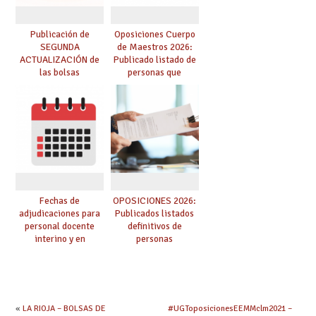
Publicación de
Oposiciones Cuerpo
SEGUNDA
de Maestros 2026:
ACTUALIZACIÓN de
Publicado listado de
las bolsas
personas que
provisionales de
adquieren nueva
Cuerpo de Maestros
especialidad
de especialidades
convocadas a
oposición
Fechas de
OPOSICIONES 2026:
adjudicaciones para
Publicados listados
personal docente
definitivos de
interino y en
personas
prácticas: todo lo que
seleccionadas. ¿Qué
debes saber
hacer ahora si he
obtenido plaza?
«
LA RIOJA – BOLSAS DE
#UGToposicionesEEMMclm2021 –