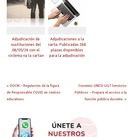
Adjudicación de
Adjudicaciones a la
sustituciones del
carta: Publicadas 168
08/05/26 con el
plazas disponibles
sistema «a la carta»
para la adjudicación
conseguido con el
de mañana y abierto
Acuerdo de Mejoras
plazo de solicitudes
«
DOCM – Regulación de la figura
Convenio UNED-UGT Servicios
de Responsable COVID en centros
Públicos – Prepara el acceso a la
educativos.
función pública docente.
»