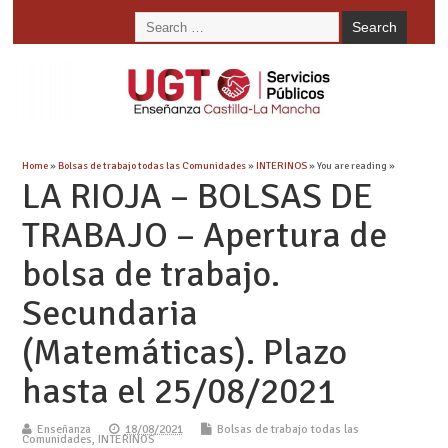
Home
»
Bolsas de trabajo todas las Comunidades
»
INTERINOS
» You are reading »
LA RIOJA – BOLSAS DE
TRABAJO – Apertura de
bolsa de trabajo.
Secundaria
(Matemáticas). Plazo
hasta el 25/08/2021
Enseñanza
18/08/2021
Bolsas de trabajo todas las
Comunidades
,
INTERINOS