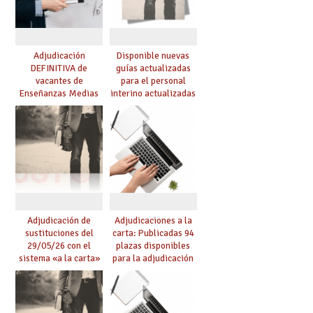
Adjudicación
Disponible nuevas
DEFINITIVA de
guías actualizadas
vacantes de
para el personal
Enseñanzas Medias
interino actualizadas
para el curso 26-27
para el curso 26/27
Adjudicación de
Adjudicaciones a la
sustituciones del
carta: Publicadas 94
29/05/26 con el
plazas disponibles
sistema «a la carta»
para la adjudicación
conseguido con el
de mañana y abierto
Acuerdo de Mejoras
plazo de solicitudes