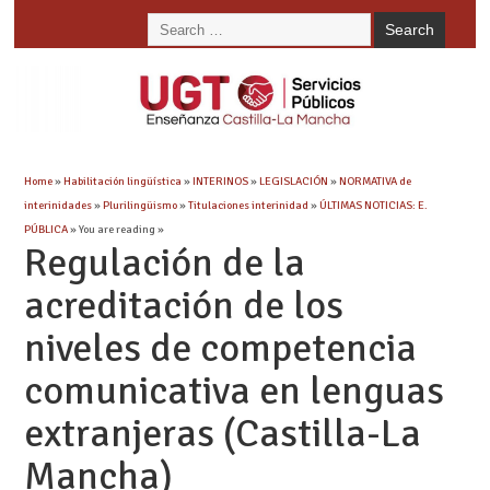
Home
»
Habilitación lingüística
»
INTERINOS
»
LEGISLACIÓN
»
NORMATIVA de
interinidades
»
Plurilingüismo
»
Titulaciones interinidad
»
ÚLTIMAS NOTICIAS: E.
PÚBLICA
» You are reading »
Regulación de la
acreditación de los
niveles de competencia
comunicativa en lenguas
extranjeras (Castilla-La
Mancha)