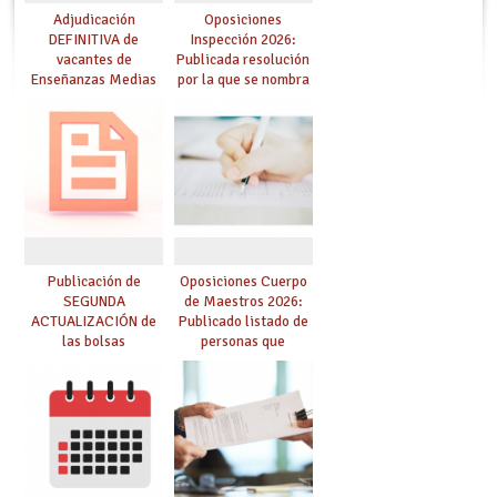
Adjudicación
Oposiciones
DEFINITIVA de
Inspección 2026:
vacantes de
Publicada resolución
Enseñanzas Medias
por la que se nombra
para el curso 26-27
funcionarios/as en
prácticas, se regulan
dichas prácticas y se
convoca acto público
de adjudicación
Publicación de
Oposiciones Cuerpo
SEGUNDA
de Maestros 2026:
ACTUALIZACIÓN de
Publicado listado de
las bolsas
personas que
provisionales de
adquieren nueva
Cuerpo de Maestros
especialidad
de especialidades
convocadas a
oposición