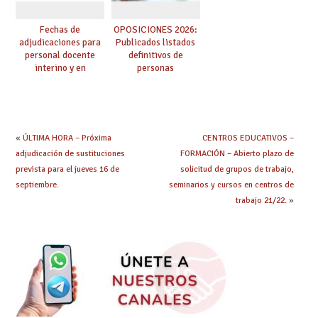
Fechas de
OPOSICIONES 2026:
adjudicaciones para
Publicados listados
personal docente
definitivos de
interino y en
personas
prácticas: todo lo que
seleccionadas. ¿Qué
debes saber
hacer ahora si he
obtenido plaza?
«
ÚLTIMA HORA – Próxima
CENTROS EDUCATIVOS –
adjudicación de sustituciones
FORMACIÓN – Abierto plazo de
prevista para el jueves 16 de
solicitud de grupos de trabajo,
septiembre.
seminarios y cursos en centros de
trabajo 21/22.
»