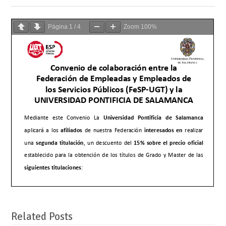
Página
1
/
4
Zoom
100%
Related Posts