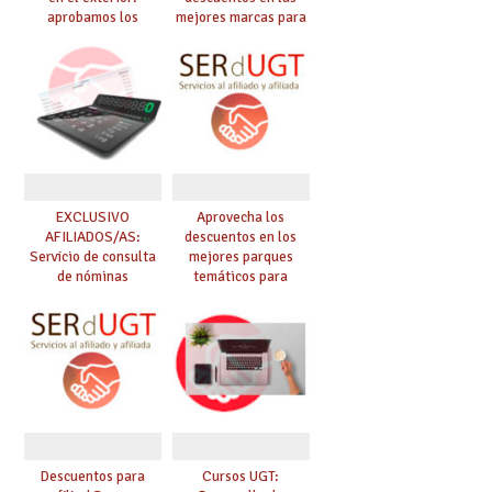
aprobamos los
mejores marcas para
exámenes para
afiliadas y afiliados
obtener plaza en el
exterior’
EXCLUSIVO
Aprovecha los
AFILIADOS/AS:
descuentos en los
Servicio de consulta
mejores parques
de nóminas
temáticos para
afiliad@s con
SERdUGT – (Puy Du
Fou, Disneyland
París, Port Aventura,
Warner…)
Descuentos para
Cursos UGT: