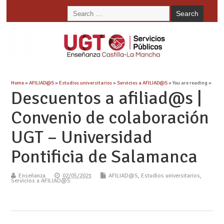
Home
»
AFILIAD@S
»
Estudios universitarios
»
Servicios a AFILIAD@S
» You are reading »
Descuentos a afiliad@s |
Convenio de colaboración
UGT – Universidad
Pontificia de Salamanca
Enseñanza
02/05/2021
AFILIAD@S
,
Estudios universitarios
,
Servicios a AFILIAD@S