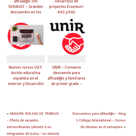
afiliad@s con
Desarrollo de
SERdUGT – Grandes
proyectos Erasmus+
descuentos en los
KA1 y KA2
mejores musicales
Nuevos cursos UGT:
UNIR – Convenio
Acción educativa
descuento para
española en el
afiliad@s y familiares
exterior y Desarrollo
de primer grado –
de proyectos
Descuentos en
Erasmus+ KA1 y KA2
Grados y Máster
23/24 – (Universidad
Internacional de la
Rioja).
«
ARAGÓN- BOLSAS DE TRABAJO
Descuentos para afiliad@s – King
– Oferta de vacantes
́s College International – Cursos
extraordinarias (abierto a no
de idiomas en el extranjero
»
integrantes de bolsa – no máster).