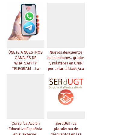
ÚNETE A NUESTROS
Nuevos descuentos
CANALES DE
en menciones, grados
WHATSAPP Y
y másteres en UNIR
TELEGRAM – La
por estar afiliado/a a
mejor información al
UGT
instante
Curso ‘La Acción
SerdUGT: La
Educativa Española
plataforma de
en el exterior:
descuentos en las