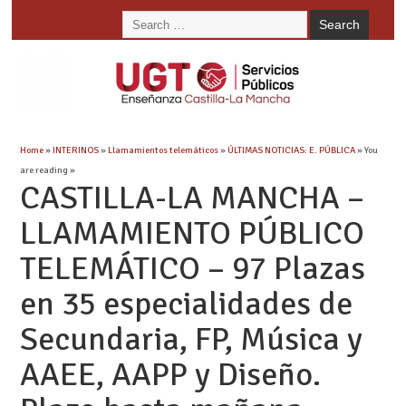
Home
»
INTERINOS
»
Llamamientos telemáticos
»
ÚLTIMAS NOTICIAS: E. PÚBLICA
» You
are reading »
CASTILLA-LA MANCHA –
LLAMAMIENTO PÚBLICO
TELEMÁTICO – 97 Plazas
en 35 especialidades de
Secundaria, FP, Música y
AAEE, AAPP y Diseño.