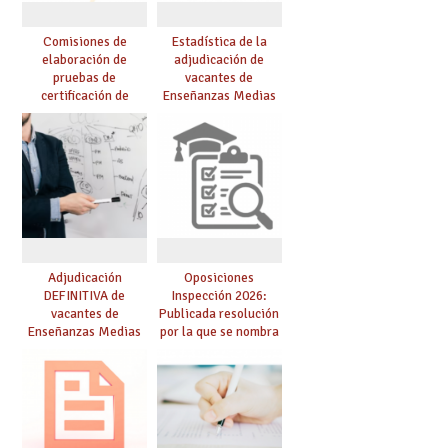
Comisiones de
Estadística de la
elaboración de
adjudicación de
pruebas de
vacantes de
certificación de
Enseñanzas Medias
competencia
para el curso 26/27
lingüística: publicada
resolución definitiva
Adjudicación
Oposiciones
DEFINITIVA de
Inspección 2026:
vacantes de
Publicada resolución
Enseñanzas Medias
por la que se nombra
para el curso 26-27
funcionarios/as en
prácticas, se regulan
dichas prácticas y se
convoca acto público
de adjudicación