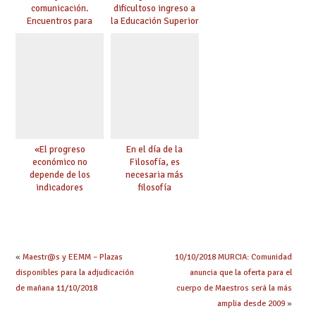
comunicación.
dificultoso ingreso a
Encuentros para
la Educación Superior
aprender, encuentros
chilena
para ejercer derechos
«El progreso
En el día de la
económico no
Filosofía, es
depende de los
necesaria más
indicadores
filosofía
educativos»
«
Maestr@s y EEMM – Plazas
10/10/2018 MURCIA: Comunidad
disponibles para la adjudicación
anuncia que la oferta para el
de mañana 11/10/2018
cuerpo de Maestros será la más
amplia desde 2009
»