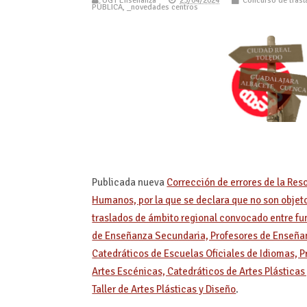
UGT Enseñanza
23/04/2024
Concurso de tras
PÚBLICA
,
_novedades centros
Publicada nueva
Corrección de errores de la Res
Humanos, por la que se declara que no son objet
traslados de ámbito regional convocado entre fu
de Enseñanza Secundaria, Profesores de Enseñan
Catedráticos de Escuelas Oficiales de Idiomas, P
Artes Escénicas, Catedráticos de Artes Plásticas
Taller de Artes Plásticas y Diseño
.