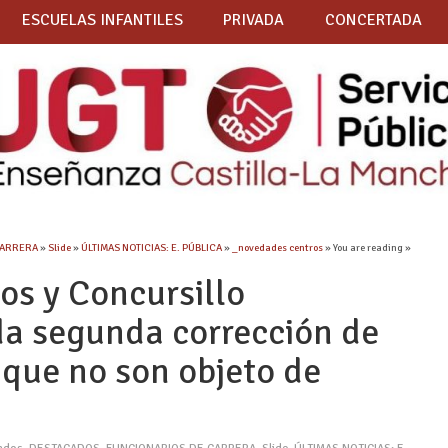
ESCUELAS INFANTILES
PRIVADA
CONCERTADA
CARRERA
»
Slide
»
ÚLTIMAS NOTICIAS: E. PÚBLICA
»
_novedades centros
» You are reading »
os y Concursillo
a segunda corrección de
 que no son objeto de