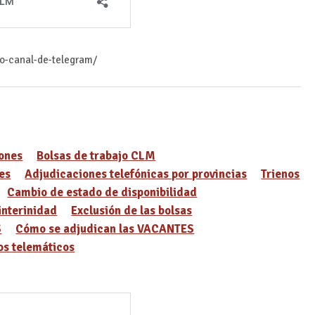
ro-canal-de-telegram/
ones
Bolsas de trabajo CLM
es
Adjudicaciones telefónicas por provincias
Trienos
Cambio de estado de disponibilidad
interinidad
Exclusión de las bolsas
S
Cómo se adjudican las VACANTES
s telemáticos