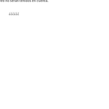
web no serán tenidos en cuenta.
¿¿¿¿¿¿