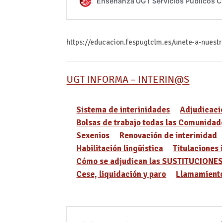
https://educacion.fespugtclm.es/unete-a-nuest
UGT INFORMA – INTERIN@S
Sistema de interinidades
Adjudicaci
Bolsas de trabajo todas las Comunidad
Sexenios
Renovación de interinidad
Habilitación lingüística
Titulaciones 
Cómo se adjudican las SUSTITUCIONE
Cese, liquidación y paro
Llamamiento