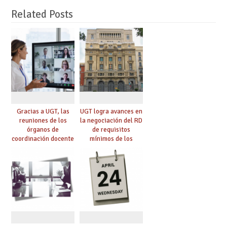
Related Posts
Gracias a UGT, las
UGT logra avances en
reuniones de los
la negociación del RD
órganos de
de requisitos
coordinación docente
mínimos de los
se pueden celebrar
centros educativos y
de manera
exige al Ministerio
telemática, sin exigir
que los compromisos
presencialidad en el
se materialicen con
centro
la mayor agilidad
posible