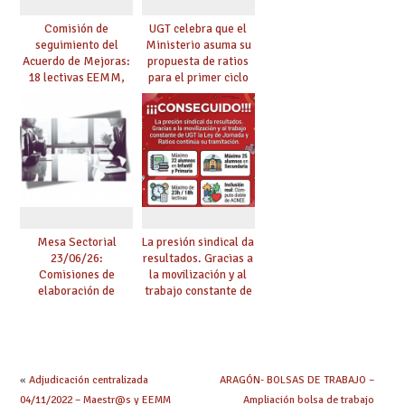
Comisión de
UGT celebra que el
seguimiento del
Ministerio asuma su
Acuerdo de Mejoras:
propuesta de ratios
18 lectivas EEMM,
para el primer ciclo
canoso, reducción
de Infantil y pide
mayores 55 y pilotaje
extender la misma
en centros
ambición al resto de
tensionados
etapas
Mesa Sectorial
La presión sindical da
23/06/26:
resultados. Gracias a
Comisiones de
la movilización y al
elaboración de
trabajo constante de
pruebas de
UGT la Ley de
certificación de
Jornada y Ratios
competencia
continúa su
lingüística
tramitación
«
Adjudicación centralizada
ARAGÓN- BOLSAS DE TRABAJO –
04/11/2022 – Maestr@s y EEMM
Ampliación bolsa de trabajo