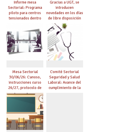
Informe mesa
Gracias a UGT, se
Sectorial: Programa
introducen
piloto para centros
novedades en los días
tensionados dentro
de libre disposición
del marco del
retribuidos
Acuerdo de Mejoras y
evaluación del curso
25/26
Mesa Sectorial
Comité Sectorial
30/06/26: Canoso,
Seguridad y Salud
instrucciones curso
Laboral: Avance del
26/27, protocolo de
cumplimiento de la
agresiones.
planificación de la
actividad preventiva