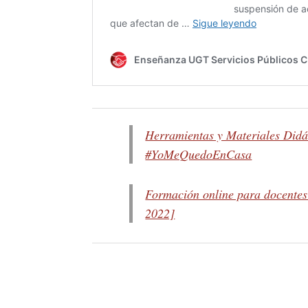
Herramientas y Materiales Didá
#YoMeQuedoEnCasa
Formación online para docente
2022]