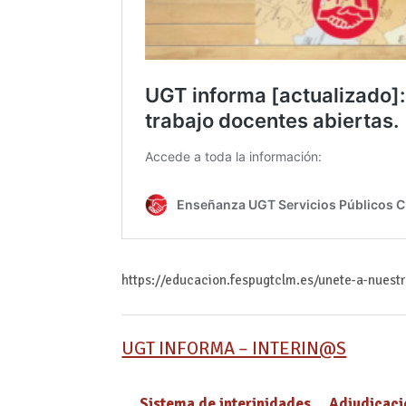
https://educacion.fespugtclm.es/unete-a-nuest
UGT INFORMA – INTERIN@S
Sistema de interinidades
Adjudicaci