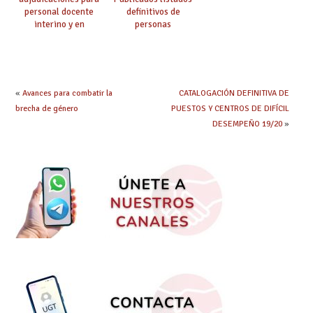
personal docente
definitivos de
interino y en
personas
prácticas: todo lo que
seleccionadas. ¿Qué
debes saber
hacer ahora si he
obtenido plaza?
«
Avances para combatir la
CATALOGACIÓN DEFINITIVA DE
brecha de género
PUESTOS Y CENTROS DE DIFÍCIL
DESEMPEÑO 19/20
»