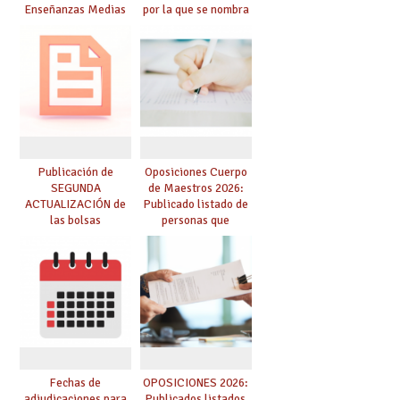
Enseñanzas Medias
por la que se nombra
para el curso 26-27
funcionarios/as en
prácticas, se regulan
dichas prácticas y se
convoca acto público
de adjudicación
Publicación de
Oposiciones Cuerpo
SEGUNDA
de Maestros 2026:
ACTUALIZACIÓN de
Publicado listado de
las bolsas
personas que
provisionales de
adquieren nueva
Cuerpo de Maestros
especialidad
de especialidades
convocadas a
oposición
Fechas de
OPOSICIONES 2026:
adjudicaciones para
Publicados listados