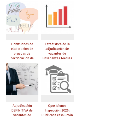
curso 26-27
Comisiones de
Estadística de la
elaboración de
adjudicación de
pruebas de
vacantes de
certificación de
Enseñanzas Medias
competencia
para el curso 26/27
lingüística: publicada
resolución definitiva
Adjudicación
Oposiciones
DEFINITIVA de
Inspección 2026:
vacantes de
Publicada resolución