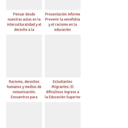
Pensar desde
Presentación Informe
nuestras aulas en la
Prevenir la xenofobia
interculturalidad y el
y el racismo en la
derecho a la
educación
educación
Racismo, derechos
Estudiantes
humanos y medios de
Migrantes: El
comunicación.
dificultoso ingreso a
Encuentros para
la Educación Superior
aprender, encuentros
chilena
para ejercer derechos