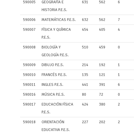
590005
GEOGRAFÍA E
631
562
6
HISTORIA P.E.S.
590006
MATEMÁTICAS P.E.S.
632
562
7
590007
FÍSICA Y QUÍMICA
454
405
4
P.E.S.
590008
BIOLOGÍA Y
510
459
0
GEOLOGÍA P.E.S.
590009
DIBUJO P.E.S.
214
192
1
590010
FRANCÉS P.E.S.
135
121
1
590011
INGLES P.E.S.
441
391
6
590016
MÚSICA P.E.S.
80
72
0
590017
EDUCACIÓN FÍSICA
424
380
2
P.E.S.
590018
ORIENTACIÓN
227
202
2
EDUCATIVA P.E.S.