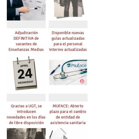
Adjudicación
Disponible nuevas
DEFINITIVA de
guías actualizadas
vacantes de
para el personal
Enseñanzas Medias
interino actualizadas
para el curso 26-27
para el curso 26/27
Gracias a UGT, se
MUFACE: Abierto
introducen
plazo para el cambio
novedades en los días
de entidad de
de libre disposición
asistencia sanitaria
retribuidos
durante el mes de
junio