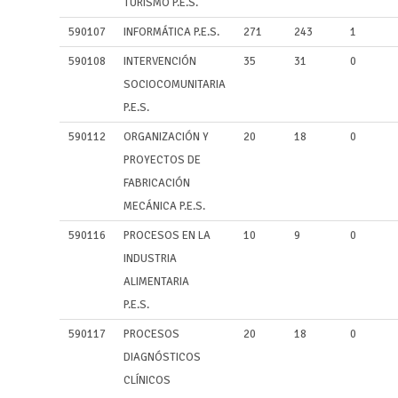
TURISMO P.E.S.
590107
INFORMÁTICA P.E.S.
271
243
1
590108
INTERVENCIÓN
35
31
0
SOCIOCOMUNITARIA
P.E.S.
590112
ORGANIZACIÓN Y
20
18
0
PROYECTOS DE
FABRICACIÓN
MECÁNICA P.E.S.
590116
PROCESOS EN LA
10
9
0
INDUSTRIA
ALIMENTARIA
P.E.S.
590117
PROCESOS
20
18
0
DIAGNÓSTICOS
CLÍNICOS