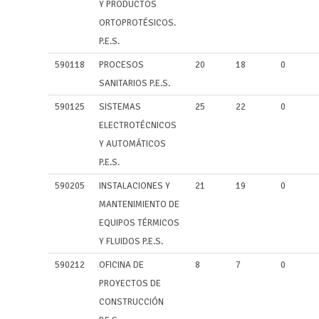
Y PRODUCTOS
ORTOPROTÉSICOS.
P.E.S.
590118
PROCESOS
20
18
0
SANITARIOS P.E.S.
590125
SISTEMAS
25
22
0
ELECTROTÉCNICOS
Y AUTOMÁTICOS
P.E.S.
590205
INSTALACIONES Y
21
19
0
MANTENIMIENTO DE
EQUIPOS TÉRMICOS
Y FLUIDOS P.E.S.
590212
OFICINA DE
8
7
0
PROYECTOS DE
CONSTRUCCIÓN