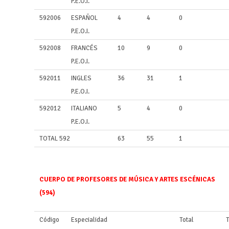
P.E.O.I.
592006
ESPAÑOL
4
4
0
P.E.O.I.
592008
FRANCÉS
10
9
0
P.E.O.I.
592011
INGLES
36
31
1
P.E.O.I.
592012
ITALIANO
5
4
0
P.E.O.I.
TOTAL 592
63
55
1
CUERPO DE PROFESORES DE MÚSICA Y ARTES ESCÉNICAS
(594)
Código
Especialidad
Total