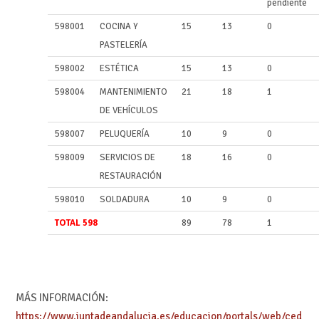
pendiente
598001
COCINA Y
15
13
0
PASTELERÍA
598002
ESTÉTICA
15
13
0
598004
MANTENIMIENTO
21
18
1
DE VEHÍCULOS
598007
PELUQUERÍA
10
9
0
598009
SERVICIOS DE
18
16
0
RESTAURACIÓN
598010
SOLDADURA
10
9
0
TOTAL 598
89
78
1
MÁS INFORMACIÓN:
https://www.juntadeandalucia.es/educacion/portals/web/ced