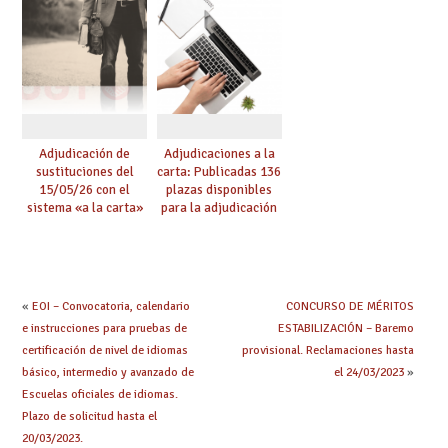
Acuerdo de Mejoras
plazo de solicitudes
Adjudicación de
Adjudicaciones a la
sustituciones del
carta: Publicadas 136
15/05/26 con el
plazas disponibles
sistema «a la carta»
para la adjudicación
conseguido con el
de mañana y abierto
Acuerdo de Mejoras
plazo de solicitudes
«
EOI – Convocatoria, calendario
CONCURSO DE MÉRITOS
e instrucciones para pruebas de
ESTABILIZACIÓN – Baremo
certificación de nivel de idiomas
provisional. Reclamaciones hasta
básico, intermedio y avanzado de
el 24/03/2023
»
Escuelas oficiales de idiomas.
Plazo de solicitud hasta el
20/03/2023.