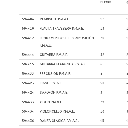
Plazas
594404
CLARINETE P.M.A.E.
12
594410
FLAUTA TRAVESERA P.M.A.E.
13
594412
FUNDAMENTOS DE COMPOSICIÓN
20
P.M.A.E.
594414
GUITARRA P.M.A.E.
32
594415
GUITARRA FLAMENCA P.M.A.E.
6
594422
PERCUSIÓN P.M.A.E.
4
594423
PIANO P.M.A.E.
50
594424
SAXOFÓN P.M.A.E.
3
594433
VIOLÍN P.M.A.E.
25
594434
VIOLONCELLO P.M.A.E.
10
594436
DANZA CLÁSICA P.M.A.E.
15