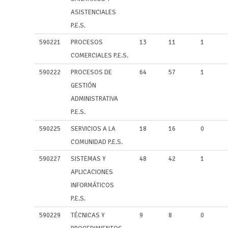
ASISTENCIALES
P.E.S.
590221
PROCESOS
13
11
1
COMERCIALES P.E.S.
590222
PROCESOS DE
64
57
1
GESTIÓN
ADMINISTRATIVA
P.E.S.
590225
SERVICIOS A LA
18
16
0
COMUNIDAD P.E.S.
590227
SISTEMAS Y
48
42
1
APLICACIONES
INFORMÁTICOS
P.E.S.
590229
TÉCNICAS Y
9
8
0