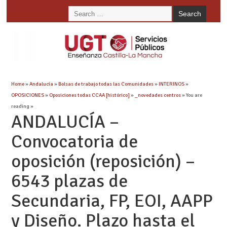
Home
»
Andalucía
»
Bolsas de trabajo todas las Comunidades
»
INTERINOS
»
OPOSICIONES
»
Oposiciones todas CCAA [histórico]
»
_novedades centros
» You are
reading »
ANDALUCÍA –
Convocatoria de
oposición (reposición) –
6543 plazas de
Secundaria, FP, EOI, AAPP
y Diseño. Plazo hasta el