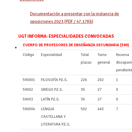
Documentación a presentar con la instancia de
oposiciones 2023 (PDF / 47.17Kb)
UGT INFORMA: ESPECIALIDADES CONVOCADAS
CUERPO DE PROFESORES DE ENSEÑANZA SECUNDARIA (590)
Código
Especialidad
Total
Turno
Reserva
plazas
general
discapac
pendient
590001
FILOSOFÍA P.E.S.
226
202
1
59002
GRIEGO P.E.S.
30
27
0
59003
LATÍN P.E.S.
30
27
0
590004
LENGUA
502
445
7
CASTELLANA Y
LITERATURA P.E.S.