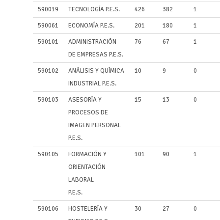
590019
TECNOLOGÍA P.E.S.
426
382
1
590061
ECONOMÍA P.E.S.
201
180
1
590101
ADMINISTRACIÓN
76
67
1
DE EMPRESAS P.E.S.
590102
ANÁLISIS Y QUÍMICA
10
9
0
INDUSTRIAL P.E.S.
590103
ASESORÍA Y
15
13
0
PROCESOS DE
IMAGEN PERSONAL
P.E.S.
590105
FORMACIÓN Y
101
90
1
ORIENTACIÓN
LABORAL
P.E.S.
590106
HOSTELERÍA Y
30
27
0