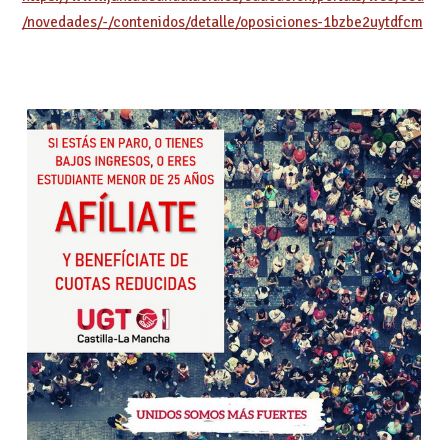
/novedades/-/contenidos/detalle/oposiciones-1bzbe2uytdfcm