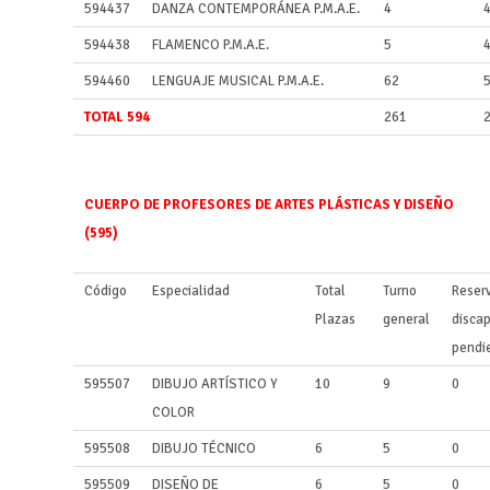
594437
DANZA CONTEMPORÁNEA P.M.A.E.
4
594438
FLAMENCO P.M.A.E.
5
594460
LENGUAJE MUSICAL P.M.A.E.
62
TOTAL 594
261
CUERPO DE PROFESORES DE ARTES PLÁSTICAS Y DISEÑO
(595)
Código
Especialidad
Total
Turno
Reser
Plazas
general
disca
pendi
595507
DIBUJO ARTÍSTICO Y
10
9
0
COLOR
595508
DIBUJO TÉCNICO
6
5
0
595509
DISEÑO DE
6
5
0