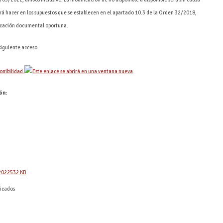
odrá hacer en los supuestos que se establecen en el apartado 10.3 de la Orden 32/2018,
ficación documental oportuna.
 siguiente acceso:
onibilidad.
ón:
 2022
532
KB
dicados