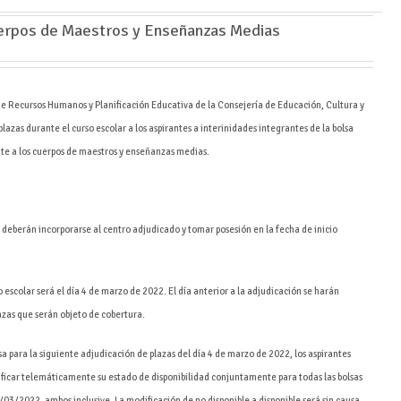
uerpos de Maestros y Enseñanzas Medias
de Recursos Humanos y Planificación Educativa de la Consejería de Educación, Cultura y
plazas durante el curso escolar a los aspirantes a interinidades integrantes de la bolsa
nte a los cuerpos de maestros y enseñanzas medias.
 deberán incorporarse al centro adjudicado y tomar posesión en la fecha de inicio
 escolar será el día 4 de marzo de 2022. El día anterior a la adjudicación se harán
plazas que serán objeto de cobertura.
sa para la siguiente adjudicación de plazas del día 4 de marzo de 2022, los aspirantes
ificar telemáticamente su estado de disponibilidad conjuntamente para todas las bolsas
/03/2022, ambos inclusive. La modificación de no disponible a disponible será sin causa