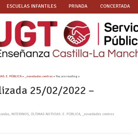
ESCUELAS INFANTILES
PRIVADA
CONCERTADA
AS: E. PÚBLICA
»
_novedades centros
» You are reading »
lizada 25/02/2022 –
izadas
,
INTERINOS
,
ÚLTIMAS NOTICIAS: E. PÚBLICA
,
_novedades centros