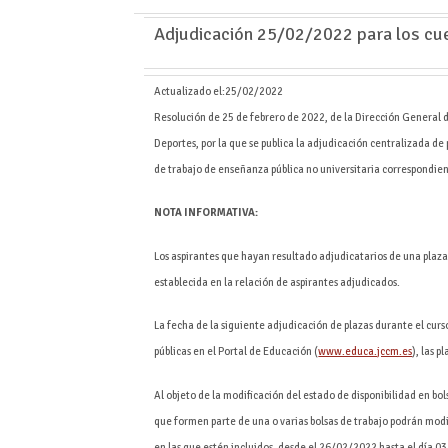
Adjudicación 25/02/2022 para los c
Actualizado el:
25/02/2022
Resolución de 25 de febrero de 2022, de la Dirección General 
Deportes, por la que se publica la adjudicación centralizada de 
de trabajo de enseñanza pública no universitaria correspondie
NOTA INFORMATIVA:
Los aspirantes que hayan resultado adjudicatarios de una plaza
establecida en la relación de aspirantes adjudicados.
La fecha de la siguiente adjudicación de plazas durante el curso
públicas en el Portal de Educación (
www.educa.jccm.es
), las 
Al objeto de la modificación del estado de disponibilidad en bol
que formen parte de una o varias bolsas de trabajo podrán mod
en las que estén incluidos, desde el 26/02/2022 hasta el día 03