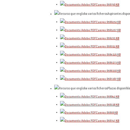
Cuerpo 0597
50
KB
Aspirantes dispo
Cuerpo 0590
232
KB
Cuerpo 0591
217
KB
Cuerpo 0592
31
KB
Cuerpo 0593
12
KB
Cuerpo 0594
125
KB
Cuerpo 0595
173
KB
Cuerpo 0596
110
KB
Cuerpo 0597
297
KB
Plazas disponibl
Cuerpo 0590
42
KB
Cuerpo 0591
18
KB
Cuerpo 0595
9
KB
Cuerpo 0597
47
KB