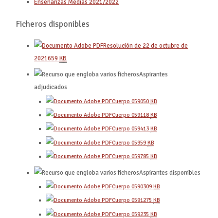
Enseñanzas Medias 2021/2022
Ficheros disponibles
Resolución de 22 de octubre de
2021
659
KB
Aspirantes
adjudicados
Cuerpo 0590
50
KB
Cuerpo 0591
18
KB
Cuerpo 0594
13
KB
Cuerpo 0595
9
KB
Cuerpo 0597
85
KB
Aspirantes disponibles
Cuerpo 0590
309
KB
Cuerpo 0591
275
KB
Cuerpo 0592
35
KB