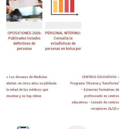
OPOSICIONES 2026:
PERSONAL INTERINO:
Publicados listados
Consulta la
definitivos de
estadísticas de
personas
personas en bolsa por
seleccionadas. ¿Qué
cuerpo, especialidad
hacer ahora si he
y tipo de bolsa para
obtenido plaza?
el curso 26/27
«
Los decanos de Medicina
CENTROS EDUCATIVOS –
alertan: en cinco años se jubilarán
Programa ‘Observa y Transforma’
la mitad de los médicos que
– Estancias formativas de
enseñan y no hay relevo
profesorado en centros
educativos – Listado de centros
receptores 21/22
»