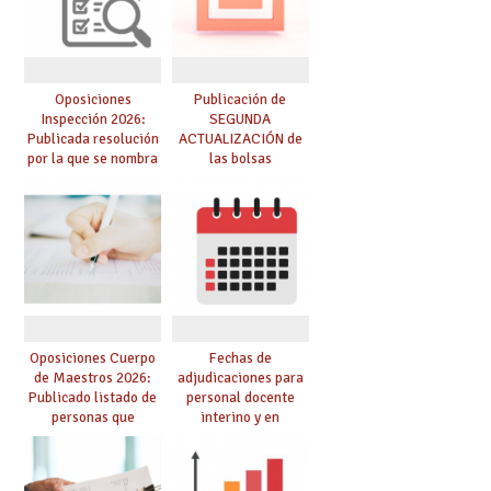
Oposiciones
Publicación de
Inspección 2026:
SEGUNDA
Publicada resolución
ACTUALIZACIÓN de
por la que se nombra
las bolsas
funcionarios/as en
provisionales de
prácticas, se regulan
Cuerpo de Maestros
dichas prácticas y se
de especialidades
convoca acto público
convocadas a
de adjudicación
oposición
Oposiciones Cuerpo
Fechas de
de Maestros 2026:
adjudicaciones para
Publicado listado de
personal docente
personas que
interino y en
adquieren nueva
prácticas: todo lo que
especialidad
debes saber