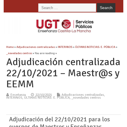
Home
»
Adjudicaciones centralizadas
»
INTERINOS
»
ÚLTIMAS NOTICIAS: E. PÚBLICA
»
_novedades centros
» You are reading »
Adjudicación centralizada
22/10/2021 – Maestr@s y
EEMM
Enseñanza
22/10/2021
Adjudicaciones centralizadas
,
INTERINOS
,
ÚLTIMAS NOTICIAS: E. PÚBLICA
,
_novedades centros
Adjudicación del 22/10/2021 para los
cuerpos de Maestros y Enseñanzas