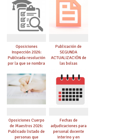
Oposiciones
Publicación de
Inspección 2026:
SEGUNDA
Publicada resolución
ACTUALIZACIÓN de
por la que se nombra
las bolsas
funcionarios/as en
provisionales de
prácticas, se regulan
Cuerpo de Maestros
dichas prácticas y se
de especialidades
convoca acto público
convocadas a
de adjudicación
oposición
Oposiciones Cuerpo
Fechas de
de Maestros 2026:
adjudicaciones para
Publicado listado de
personal docente
personas que
interino y en