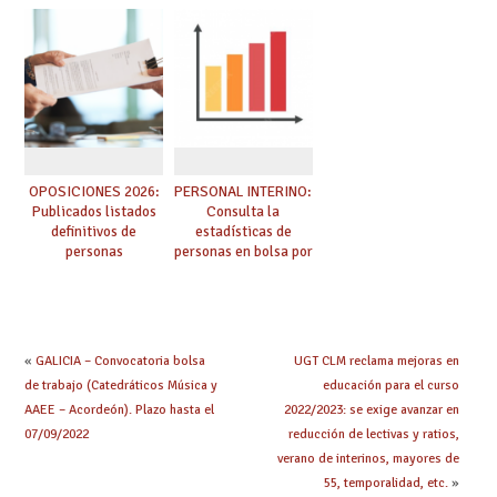
adquieren nueva
prácticas: todo lo que
especialidad
debes saber
OPOSICIONES 2026:
PERSONAL INTERINO:
Publicados listados
Consulta la
definitivos de
estadísticas de
personas
personas en bolsa por
seleccionadas. ¿Qué
cuerpo, especialidad
hacer ahora si he
y tipo de bolsa para
obtenido plaza?
el curso 26/27
«
GALICIA – Convocatoria bolsa
UGT CLM reclama mejoras en
de trabajo (Catedráticos Música y
educación para el curso
AAEE – Acordeón). Plazo hasta el
2022/2023: se exige avanzar en
07/09/2022
reducción de lectivas y ratios,
verano de interinos, mayores de
55, temporalidad, etc.
»