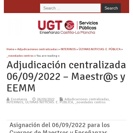
Home
»
Adjudicaciones centralizadas
»
INTERINOS
»
ÚLTIMAS NOTICIAS: E. PÚBLICA
»
_novedades centros
» You are reading »
Adjudicación centralizada
06/09/2022 – Maestr@s y
EEMM
Enseñanza
06/09/2022
Adjudicaciones centralizadas
,
INTERINOS
,
ÚLTIMAS NOTICIAS: E. PÚBLICA
,
_novedades centros
Asignación del 06/09/2022 para los
Cuerpos de Maestros y Enseñanzas