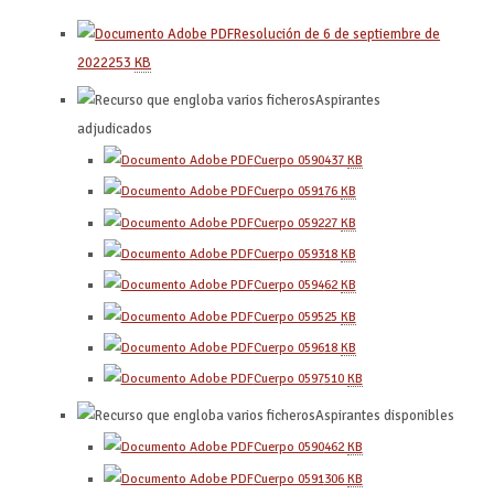
Resolución de 6 de septiembre de
2022
253
KB
Aspirantes
adjudicados
Cuerpo 0590
437
KB
Cuerpo 0591
76
KB
Cuerpo 0592
27
KB
Cuerpo 0593
18
KB
Cuerpo 0594
62
KB
Cuerpo 0595
25
KB
Cuerpo 0596
18
KB
Cuerpo 0597
510
KB
Aspirantes disponibles
Cuerpo 0590
462
KB
Cuerpo 0591
306
KB