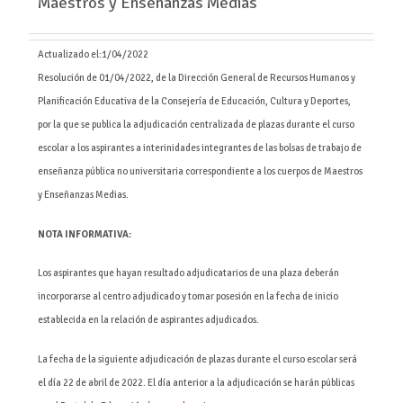
Maestros y Enseñanzas Medias
Actualizado el:
1/04/2022
Resolución de 01/04/2022, de la Dirección General de Recursos Humanos y
Planificación Educativa de la Consejería de Educación, Cultura y Deportes,
por la que se publica la adjudicación centralizada de plazas durante el curso
escolar a los aspirantes a interinidades integrantes de las bolsas de trabajo de
enseñanza pública no universitaria correspondiente a los cuerpos de Maestros
y Enseñanzas Medias.
NOTA INFORMATIVA:
Los aspirantes que hayan resultado adjudicatarios de una plaza deberán
incorporarse al centro adjudicado y tomar posesión en la fecha de inicio
establecida en la relación de aspirantes adjudicados.
La fecha de la siguiente adjudicación de plazas durante el curso escolar será
el día 22 de abril de 2022. El día anterior a la adjudicación se harán públicas