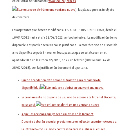
en el Portal de Educación (
www.educa.jccm.es
), las plazas que serán objeto
de cobertura.
Los aspirantes que deseen modificar su ESTADO DE DISPONIBILIDAD, desde el
16/04/2022 hasta el día 21/04/2022, ambos inclusive. La modificación de no
disponible a disponible será sin causa justificada. La modificación de disponible
a no disponible se podrá hacer en los supuestos que se establecen en el
apartado 10.3 de la Orden 32/2018, de 22 de febrero (DOCM núm. 42 de
28/02/2018), con la justificación documental oportuna.
Puede acceder en este enlace al trámite para el cambio de
disponibilidad
Si previamente no dispone de usuario de acceso a la Intranet Docente,
pulse aquí.
Aquellas personas que ya sean usuarias de la Intranet
Docente deberán acceder previamente en el botón superior «Accede a
la Intranet» con usuario y contraseña para visualizar el enlace