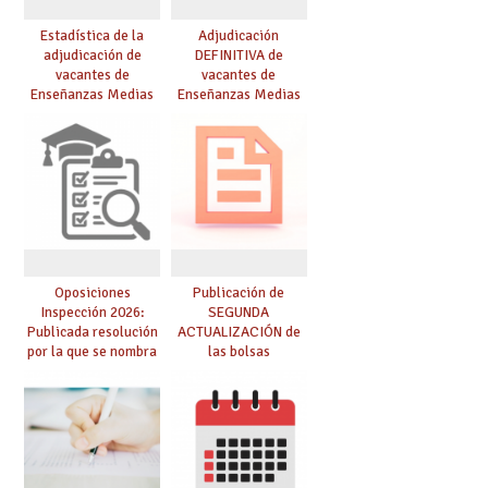
Estadística de la
Adjudicación
adjudicación de
DEFINITIVA de
vacantes de
vacantes de
Enseñanzas Medias
Enseñanzas Medias
para el curso 26/27
para el curso 26-27
Oposiciones
Publicación de
Inspección 2026:
SEGUNDA
Publicada resolución
ACTUALIZACIÓN de
por la que se nombra
las bolsas
funcionarios/as en
provisionales de
prácticas, se regulan
Cuerpo de Maestros
dichas prácticas y se
de especialidades
convoca acto público
convocadas a
de adjudicación
oposición