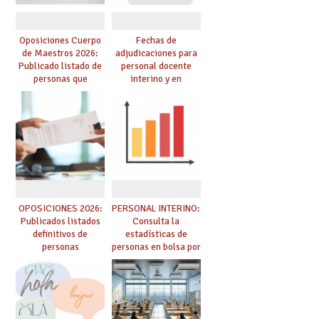
Oposiciones Cuerpo
Fechas de
de Maestros 2026:
adjudicaciones para
Publicado listado de
personal docente
personas que
interino y en
adquieren nueva
prácticas: todo lo que
especialidad
debes saber
OPOSICIONES 2026:
PERSONAL INTERINO:
Publicados listados
Consulta la
definitivos de
estadísticas de
personas
personas en bolsa por
seleccionadas. ¿Qué
cuerpo, especialidad
hacer ahora si he
y tipo de bolsa para
obtenido plaza?
el curso 26/27