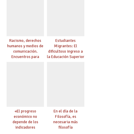
Racismo, derechos
Estudiantes
humanos y medios de
Migrantes: El
comunicación.
dificultoso ingreso a
Encuentros para
la Educación Superior
aprender, encuentros
chilena
para ejercer derechos
«El progreso
En el día de la
económico no
Filosofía, es
depende de los
necesaria más
indicadores
filosofía
educativos»