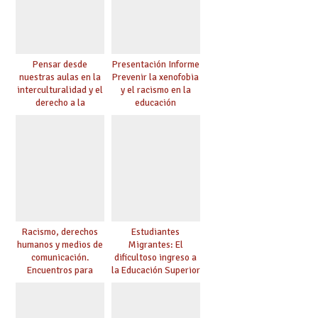
Pensar desde
Presentación Informe
nuestras aulas en la
Prevenir la xenofobia
interculturalidad y el
y el racismo en la
derecho a la
educación
educación
Racismo, derechos
Estudiantes
humanos y medios de
Migrantes: El
comunicación.
dificultoso ingreso a
Encuentros para
la Educación Superior
aprender, encuentros
chilena
para ejercer derechos