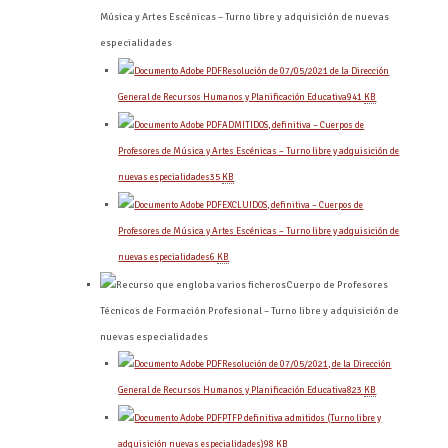
Música y Artes Escénicas – Turno libre y adquisición de nuevas
especialidades
Resolución de 07/05/2021 de la Dirección
General de Recursos Humanos y Planificación Educativa
941
KB
ADMITIDOS, definitiva – Cuerpos de
Profesores de Música y Artes Escénicas – Turno libre y adquisición de
nuevas especialidades
35
KB
EXCLUIDOS, definitiva – Cuerpos de
Profesores de Música y Artes Escénicas – Turno libre y adquisición de
nuevas especialidades
6
KB
Cuerpo de Profesores
Técnicos de Formación Profesional – Turno libre y adquisición de
nuevas especialidades
Resolución de 07/05/2021, de la Dirección
General de Recursos Humanos y Planificación Educativa
823
KB
PTFP definitiva admitidos (Turno libre y
adquisición nuevas especialidades)
98
KB