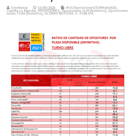
Enseñanza
14/05/2021
#UGToposicionesEEMMclm2021
,
Castilla-La Mancha
,
OPOSICIONES
,
Oposiciones CLM [histórico]
,
Oposiciones
todas CCAA [histórico]
,
ÚLTIMAS NOTICIAS: E. PÚBLICA