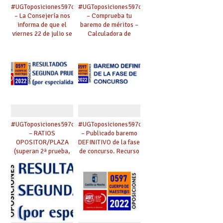
#UGToposiciones597clm2022
#UGToposiciones597clm2022
– La Consejería nos
– Comprueba tu
informa de que el
baremo de méritos –
viernes 22 de julio se
Calculadora de
publicará el listado
baremo. Alzada al
de aspirantes
baremo definitivo
selecionados
(plazo un mes)
provisional.
#UGToposiciones597clm2022
#UGToposiciones597clm2022
– RATIOS
– Publicado baremo
OPOSITOR/PLAZA
DEFINITIVO de la fase
(superan 2ª prueba,
de concurso. Recurso
%, ratio, etc.).
de alzada (plazo un
Reclamaciones.
mes)