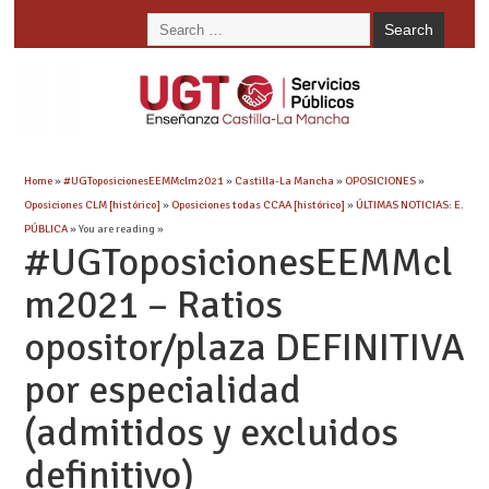
Home
»
#UGToposicionesEEMMclm2021
»
Castilla-La Mancha
»
OPOSICIONES
»
Oposiciones CLM [histórico]
»
Oposiciones todas CCAA [histórico]
»
ÚLTIMAS NOTICIAS: E.
PÚBLICA
» You are reading »
#UGToposicionesEEMMcl
m2021 – Ratios
opositor/plaza DEFINITIVA
por especialidad
(admitidos y excluidos
definitivo)