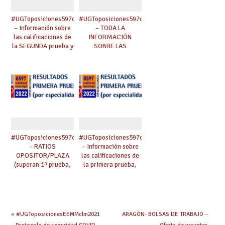
#UGToposiciones597clm2022
#UGToposiciones597clm2022
– Información sobre
– TODA LA
las calificaciones de
INFORMACIÓN
la SEGUNDA prueba y
SOBRE LAS
fase completa de
OPOSICIONES DE
oposición.
MAESTR@S DE
Reclamaciones.
CASTILLA-LA
MANCHA 2022
#UGToposiciones597clm2022
#UGToposiciones597clm2022
– RATIOS
– Información sobre
OPOSITOR/PLAZA
las calificaciones de
(superan 1ª prueba,
la primera prueba,
%, ratio, etc.)
apertura de plicas,
etc.
«
#UGToposicionesEEMMclm2021
ARAGÓN- BOLSAS DE TRABAJO –