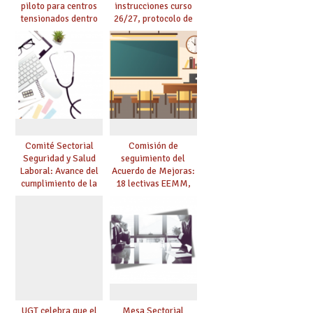
piloto para centros
instrucciones curso
tensionados dentro
26/27, protocolo de
del marco del
agresiones.
Acuerdo de Mejoras y
evaluación del curso
25/26
Comité Sectorial
Comisión de
Seguridad y Salud
seguimiento del
Laboral: Avance del
Acuerdo de Mejoras:
cumplimiento de la
18 lectivas EEMM,
planificación de la
canoso, reducción
actividad preventiva
mayores 55 y pilotaje
en centros
tensionados
UGT celebra que el
Mesa Sectorial