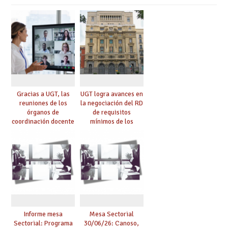
Gracias a UGT, las
UGT logra avances en
reuniones de los
la negociación del RD
órganos de
de requisitos
coordinación docente
mínimos de los
se pueden celebrar
centros educativos y
de manera
exige al Ministerio
telemática, sin exigir
que los compromisos
presencialidad en el
se materialicen con
centro
la mayor agilidad
posible
Informe mesa
Mesa Sectorial
Sectorial: Programa
30/06/26: Canoso,