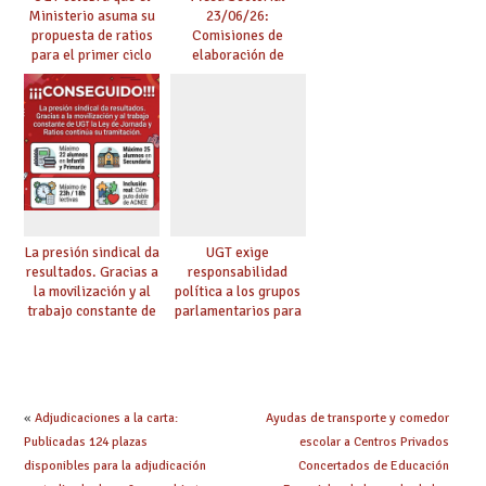
Ministerio asuma su
23/06/26:
propuesta de ratios
Comisiones de
para el primer ciclo
elaboración de
de Infantil y pide
pruebas de
extender la misma
certificación de
ambición al resto de
competencia
etapas
lingüística
La presión sindical da
UGT exige
resultados. Gracias a
responsabilidad
la movilización y al
política a los grupos
trabajo constante de
parlamentarios para
UGT la Ley de
evitar retrasos en las
Jornada y Ratios
mejoras urgentes de
continúa su
la enseñanza
tramitación
«
Adjudicaciones a la carta:
Ayudas de transporte y comedor
Publicadas 124 plazas
escolar a Centros Privados
disponibles para la adjudicación
Concertados de Educación