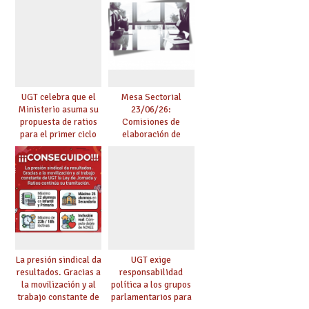
en centros
tensionados
UGT celebra que el
Mesa Sectorial
Ministerio asuma su
23/06/26:
propuesta de ratios
Comisiones de
para el primer ciclo
elaboración de
de Infantil y pide
pruebas de
extender la misma
certificación de
ambición al resto de
competencia
etapas
lingüística
La presión sindical da
UGT exige
resultados. Gracias a
responsabilidad
la movilización y al
política a los grupos
trabajo constante de
parlamentarios para