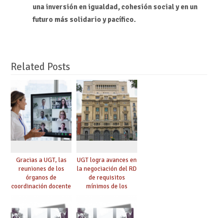
una inversión en igualdad, cohesión social y en un
futuro más solidario y pacífico.
Related Posts
Gracias a UGT, las
UGT logra avances en
reuniones de los
la negociación del RD
órganos de
de requisitos
coordinación docente
mínimos de los
se pueden celebrar
centros educativos y
de manera
exige al Ministerio
telemática, sin exigir
que los compromisos