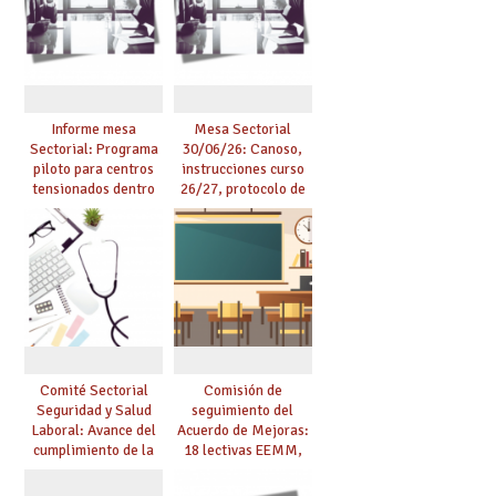
presencialidad en el
se materialicen con
centro
la mayor agilidad
posible
Informe mesa
Mesa Sectorial
Sectorial: Programa
30/06/26: Canoso,
piloto para centros
instrucciones curso
tensionados dentro
26/27, protocolo de
del marco del
agresiones.
Acuerdo de Mejoras y
evaluación del curso
25/26
Comité Sectorial
Comisión de
Seguridad y Salud
seguimiento del
Laboral: Avance del
Acuerdo de Mejoras:
cumplimiento de la
18 lectivas EEMM,
planificación de la
canoso, reducción
actividad preventiva
mayores 55 y pilotaje