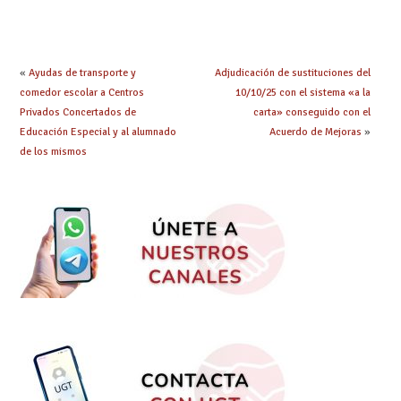
UGT la Ley de
evitar retrasos en las
Jornada y Ratios
mejoras urgentes de
continúa su
la enseñanza
tramitación
«
Ayudas de transporte y
Adjudicación de sustituciones del
comedor escolar a Centros
10/10/25 con el sistema «a la
Privados Concertados de
carta» conseguido con el
Educación Especial y al alumnado
Acuerdo de Mejoras
»
de los mismos