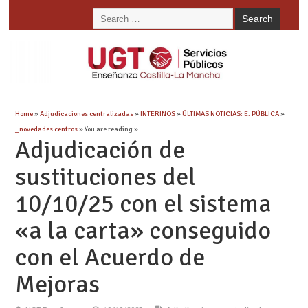
Home
»
Adjudicaciones centralizadas
»
INTERINOS
»
ÚLTIMAS NOTICIAS: E. PÚBLICA
»
_novedades centros
» You are reading »
Adjudicación de
sustituciones del
10/10/25 con el sistema
«a la carta» conseguido
con el Acuerdo de
Mejoras