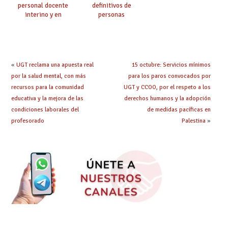
personal docente
definitivos de
interino y en
personas
prácticas: todo lo que
seleccionadas. ¿Qué
debes saber
hacer ahora si he
obtenido plaza?
«
UGT reclama una apuesta real
15 octubre: Servicios mínimos
por la salud mental, con más
para los paros convocados por
recursos para la comunidad
UGT y CCOO, por el respeto a los
educativa y la mejora de las
derechos humanos y la adopción
condiciones laborales del
de medidas pacíficas en
profesorado
Palestina
»