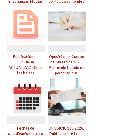
Enseñanzas Medias
por la que se nombra
para el curso 26-27
funcionarios/as en
prácticas, se regulan
dichas prácticas y se
convoca acto público
de adjudicación
Publicación de
Oposiciones Cuerpo
SEGUNDA
de Maestros 2026:
ACTUALIZACIÓN de
Publicado listado de
las bolsas
personas que
provisionales de
adquieren nueva
Cuerpo de Maestros
especialidad
de especialidades
convocadas a
oposición
Fechas de
OPOSICIONES 2026:
adjudicaciones para
Publicados listados