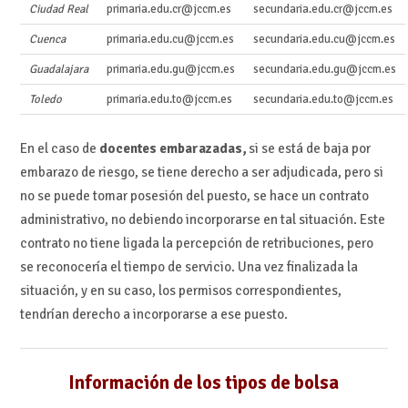
Ciudad Real
primaria.edu.cr@jccm.es
secundaria.edu.cr@jccm.es
Cuenca
primaria.edu.cu@jccm.es
secundaria.edu.cu@jccm.es
Guadalajara
primaria.edu.gu@jccm.es
secundaria.edu.gu@jccm.es
Toledo
primaria.edu.to@jccm.es
secundaria.edu.to@jccm.es
En el caso de
docentes embarazadas,
si se está de baja por
embarazo de riesgo, se tiene derecho a ser adjudicada, pero si
no se puede tomar posesión del puesto, se hace un contrato
administrativo, no debiendo incorporarse en tal situación. Este
contrato no tiene ligada la percepción de retribuciones, pero
se reconocería el tiempo de servicio. Una vez finalizada la
situación, y en su caso, los permisos correspondientes,
tendrían derecho a incorporarse a ese puesto.
Información de los tipos de bolsa