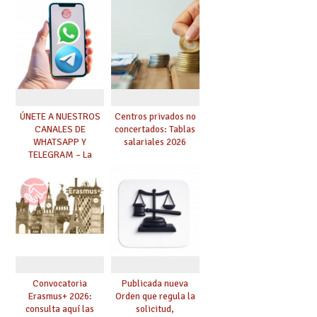
autorizadas en ESO y
Bachillerato,
definidas por los
centros
ÚNETE A NUESTROS
Centros privados no
CANALES DE
concertados: Tablas
WHATSAPP Y
salariales 2026
TELEGRAM – La
mejor información al
instante
Convocatoria
Publicada nueva
Erasmus+ 2026:
Orden que regula la
consulta aquí las
solicitud,