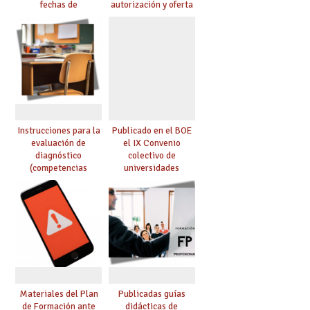
fechas de
autorización y oferta
presentación de
de materias optativas
proyectos, guías, etc.
de Secundaria
Instrucciones para la
Publicado en el BOE
evaluación de
el IX Convenio
diagnóstico
colectivo de
(competencias
universidades
lingüística y
privadas, centros
matemática, 4º de
universitarios
Primaria y 2º de ESO)
privados y centros de
formación de
postgraduados
Materiales del Plan
Publicadas guías
de Formación ante
didácticas de