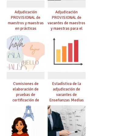
Adjudicación
Adjudicación
PROVISIONAL de
PROVISIONAL de
maestros y maestras
vacantes de maestros
en prácticas
y maestras para el
curso 26-27
Comisiones de
Estadística de la
elaboración de
adjudicación de
pruebas de
vacantes de
certificación de
Enseñanzas Medias
competencia
para el curso 26/27
lingüística: publicada
resolución definitiva