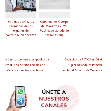
Gracias a UGT, las
Oposiciones Cuerpo
reuniones de los
de Maestros 2026:
órganos de
Publicado listado de
coordinación docente
personas que
se pueden celebrar
adquieren nueva
de manera
especialidad
telemática, sin exigir
presencialidad en el
centro
«
Centros concertados: publicada
Evolución de RATIOS en C-LM:
resolución de ratios medias de
Siguen bajando en Primaria
referencia para los conciertos
gracias al Acuerdo de Mejoras
»