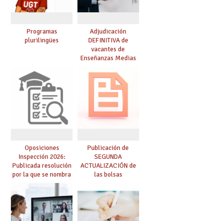
Programas
Adjudicación
plurilingües
DEFINITIVA de
vacantes de
Enseñanzas Medias
para el curso 26-27
Oposiciones
Publicación de
Inspección 2026:
SEGUNDA
Publicada resolución
ACTUALIZACIÓN de
por la que se nombra
las bolsas
funcionarios/as en
provisionales de
prácticas, se regulan
Cuerpo de Maestros
dichas prácticas y se
de especialidades
convoca acto público
convocadas a
de adjudicación
oposición