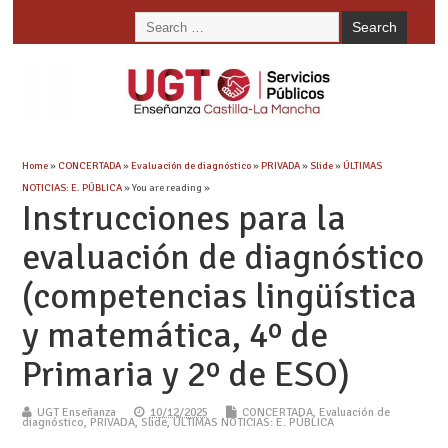
Home
»
CONCERTADA
»
Evaluación de diagnóstico
»
PRIVADA
»
Slide
»
ÚLTIMAS
NOTICIAS: E. PÚBLICA
» You are reading »
Instrucciones para la
evaluación de diagnóstico
(competencias lingüística
y matemática, 4º de
Primaria y 2º de ESO)
UGT Enseñanza
10/12/2025
CONCERTADA
,
Evaluación de
diagnóstico
,
PRIVADA
,
Slide
,
ÚLTIMAS NOTICIAS: E. PÚBLICA