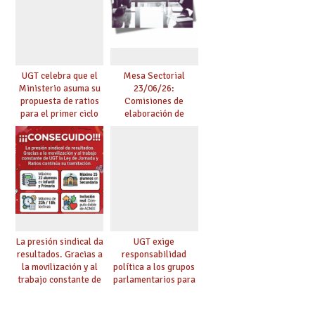
UGT celebra que el
Mesa Sectorial
Ministerio asuma su
23/06/26:
propuesta de ratios
Comisiones de
para el primer ciclo
elaboración de
de Infantil y pide
pruebas de
extender la misma
certificación de
ambición al resto de
competencia
etapas
lingüística
La presión sindical da
UGT exige
resultados. Gracias a
responsabilidad
la movilización y al
política a los grupos
trabajo constante de
parlamentarios para
UGT la Ley de
evitar retrasos en las
Jornada y Ratios
mejoras urgentes de