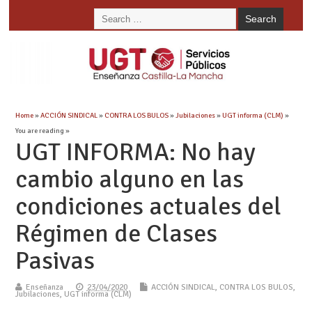
Home
»
ACCIÓN SINDICAL
»
CONTRA LOS BULOS
»
Jubilaciones
»
UGT informa (CLM)
»
You are reading »
UGT INFORMA: No hay
cambio alguno en las
condiciones actuales del
Régimen de Clases
Pasivas
Enseñanza
23/04/2020
ACCIÓN SINDICAL
,
CONTRA LOS BULOS
,
Jubilaciones
,
UGT informa (CLM)