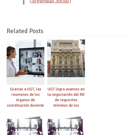
(Seguridad Social)
Related Posts
Gracias a UGT, las
UGT logra avances en
reuniones de los
la negociación del RD
órganos de
de requisitos
coordinación docente
mínimos de los
se pueden celebrar
centros educativos y
de manera
exige al Ministerio
telemática, sin exigir
que los compromisos
presencialidad en el
se materialicen con
centro
la mayor agilidad