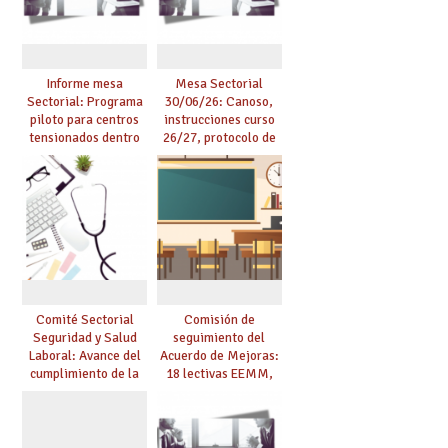
posible
Informe mesa
Mesa Sectorial
Sectorial: Programa
30/06/26: Canoso,
piloto para centros
instrucciones curso
tensionados dentro
26/27, protocolo de
del marco del
agresiones.
Acuerdo de Mejoras y
evaluación del curso
25/26
Comité Sectorial
Comisión de
Seguridad y Salud
seguimiento del
Laboral: Avance del
Acuerdo de Mejoras:
cumplimiento de la
18 lectivas EEMM,
planificación de la
canoso, reducción
actividad preventiva
mayores 55 y pilotaje
en centros
tensionados