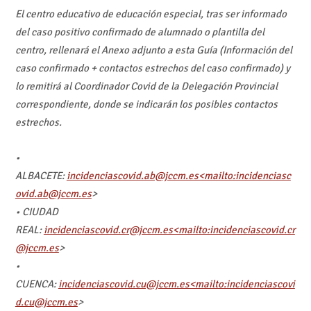
El centro educativo de educación especial, tras ser informado
del caso positivo confirmado de alumnado o plantilla del
centro, rellenará el Anexo adjunto a esta Guía (Información del
caso confirmado + contactos estrechos del caso confirmado) y
lo remitirá al Coordinador Covid de la Delegación Provincial
correspondiente, donde se indicarán los posibles contactos
estrechos.
•
ALBACETE:
incidenciascovid.ab@jccm.es<mailto:incidenciasc
ovid.ab@jccm.es
>
• CIUDAD
REAL:
incidenciascovid.cr@jccm.es<mailto:incidenciascovid.cr
@jccm.es
>
•
CUENCA:
incidenciascovid.cu@jccm.es<mailto:incidenciascovi
d.cu@jccm.es
>