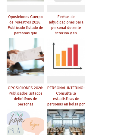
Oposiciones Cuerpo
Fechas de
de Maestros 2026:
adjudicaciones para
Publicado listado de
personal docente
personas que
interino y en
adquieren nueva
prácticas: todo lo que
especialidad
debes saber
OPOSICIONES 2026:
PERSONAL INTERINO:
Publicados listados
Consulta la
definitivos de
estadísticas de
personas
personas en bolsa por
seleccionadas. ¿Qué
cuerpo, especialidad
hacer ahora si he
y tipo de bolsa para
obtenido plaza?
el curso 26/27