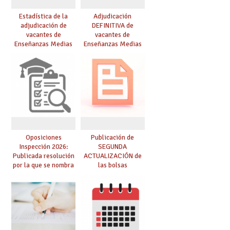
Estadística de la
Adjudicación
adjudicación de
DEFINITIVA de
vacantes de
vacantes de
Enseñanzas Medias
Enseñanzas Medias
para el curso 26/27
para el curso 26-27
Oposiciones
Publicación de
Inspección 2026:
SEGUNDA
Publicada resolución
ACTUALIZACIÓN de
por la que se nombra
las bolsas
funcionarios/as en
provisionales de
prácticas, se regulan
Cuerpo de Maestros
dichas prácticas y se
de especialidades
convoca acto público
convocadas a
de adjudicación
oposición