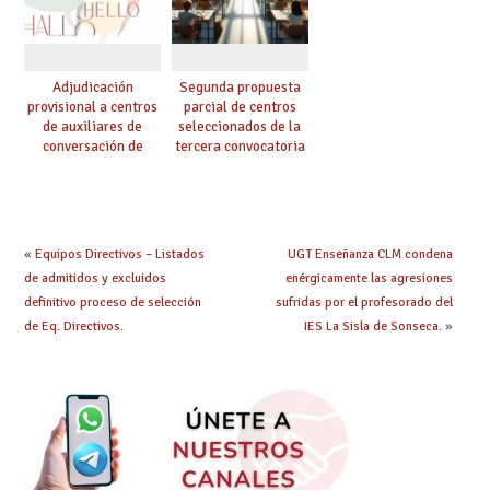
Adjudicación
Segunda propuesta
provisional a centros
parcial de centros
de auxiliares de
seleccionados de la
conversación de
tercera convocatoria
inglés y francés
de ayudas del Plan de
climatización en
colegios
«
Equipos Directivos – Listados
UGT Enseñanza CLM condena
de admitidos y excluidos
enérgicamente las agresiones
definitivo proceso de selección
sufridas por el profesorado del
de Eq. Directivos.
IES La Sisla de Sonseca.
»