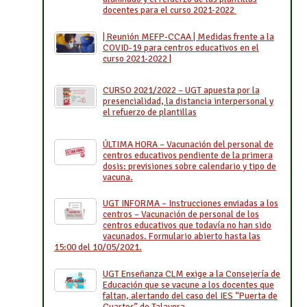
docentes para el curso 2021-2022
| Reunión MEFP-CCAA | Medidas frente a la
COVID-19 para centros educativos en el
curso 2021-2022 |
CURSO 2021/2022 – UGT apuesta por la
presencialidad, la distancia interpersonal y
el refuerzo de plantillas
ÚLTIMA HORA – Vacunación del personal de
centros educativos pendiente de la primera
dosis: previsiones sobre calendario y tipo de
vacuna.
UGT INFORMA – Instrucciones enviadas a los
centros – Vacunación de personal de los
centros educativos que todavía no han sido
vacunados. Formulario abierto hasta las
15:00 del 10/05/2021.
UGT Enseñanza CLM exige a la Consejería de
Educación que se vacune a los docentes que
faltan, alertando del caso del IES “Puerta de
Cuartos” de Talavera.