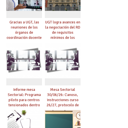
Gracias a UGT, las
UGT logra avances en
reuniones de los
la negociación del RD
órganos de
de requisitos
coordinación docente
mínimos de los
se pueden celebrar
centros educativos y
de manera
exige al Ministerio
telemática, sin exigir
que los compromisos
presencialidad en el
se materialicen con
centro
la mayor agilidad
posible
Informe mesa
Mesa Sectorial
Sectorial: Programa
30/06/26: Canoso,
piloto para centros
instrucciones curso
tensionados dentro
26/27, protocolo de
del marco del
agresiones.
Acuerdo de Mejoras y
evaluación del curso
25/26