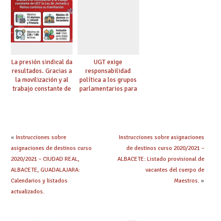
etapas
lingüística
La presión sindical da
UGT exige
resultados. Gracias a
responsabilidad
la movilización y al
política a los grupos
trabajo constante de
parlamentarios para
UGT la Ley de
evitar retrasos en las
Jornada y Ratios
mejoras urgentes de
continúa su
la enseñanza
tramitación
«
Instrucciones sobre
Instrucciones sobre asignaciones
asignaciones de destinos curso
de destinos curso 2020/2021 –
2020/2021 – CIUDAD REAL,
ALBACETE: Listado provisional de
ALBACETE, GUADALAJARA:
vacantes del cuerpo de
Calendarios y listados
Maestros.
»
actualizados.