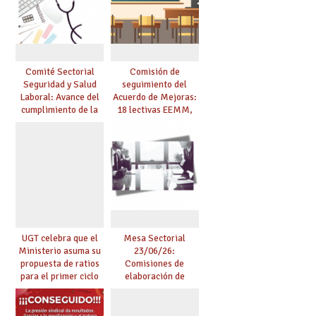
Comité Sectorial
Comisión de
Seguridad y Salud
seguimiento del
Laboral: Avance del
Acuerdo de Mejoras:
cumplimiento de la
18 lectivas EEMM,
planificación de la
canoso, reducción
actividad preventiva
mayores 55 y pilotaje
en centros
tensionados
UGT celebra que el
Mesa Sectorial
Ministerio asuma su
23/06/26:
propuesta de ratios
Comisiones de
para el primer ciclo
elaboración de
de Infantil y pide
pruebas de
extender la misma
certificación de
ambición al resto de
competencia