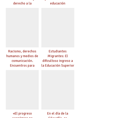
derecho a la
educación
educación
Racismo, derechos
Estudiantes
humanos y medios de
Migrantes: El
comunicación.
dificultoso ingreso a
Encuentros para
la Educación Superior
aprender, encuentros
chilena
para ejercer derechos
«El progreso
En el día de la