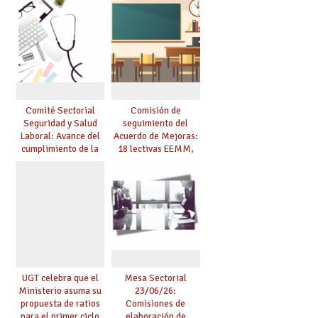
Acuerdo de Mejoras y
evaluación del curso
25/26
Comité Sectorial
Comisión de
Seguridad y Salud
seguimiento del
Laboral: Avance del
Acuerdo de Mejoras:
cumplimiento de la
18 lectivas EEMM,
planificación de la
canoso, reducción
actividad preventiva
mayores 55 y pilotaje
en centros
tensionados
UGT celebra que el
Mesa Sectorial
Ministerio asuma su
23/06/26:
propuesta de ratios
Comisiones de
para el primer ciclo
elaboración de