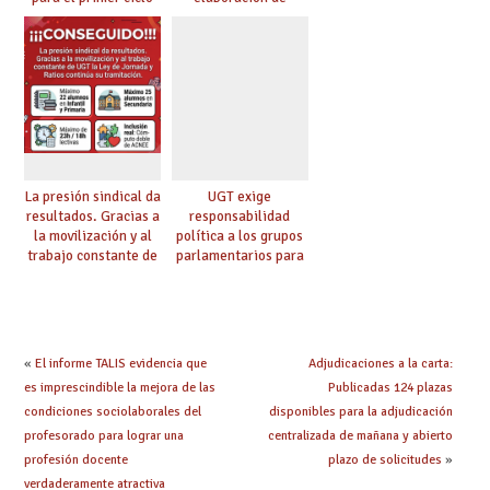
de Infantil y pide
pruebas de
extender la misma
certificación de
ambición al resto de
competencia
etapas
lingüística
La presión sindical da
UGT exige
resultados. Gracias a
responsabilidad
la movilización y al
política a los grupos
trabajo constante de
parlamentarios para
UGT la Ley de
evitar retrasos en las
Jornada y Ratios
mejoras urgentes de
continúa su
la enseñanza
tramitación
«
El informe TALIS evidencia que
Adjudicaciones a la carta:
es imprescindible la mejora de las
Publicadas 124 plazas
condiciones sociolaborales del
disponibles para la adjudicación
profesorado para lograr una
centralizada de mañana y abierto
profesión docente
plazo de solicitudes
»
verdaderamente atractiva