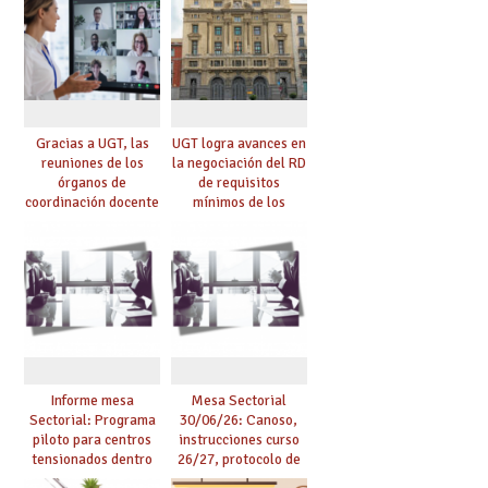
Gracias a UGT, las
UGT logra avances en
reuniones de los
la negociación del RD
órganos de
de requisitos
coordinación docente
mínimos de los
se pueden celebrar
centros educativos y
de manera
exige al Ministerio
telemática, sin exigir
que los compromisos
presencialidad en el
se materialicen con
centro
la mayor agilidad
posible
Informe mesa
Mesa Sectorial
Sectorial: Programa
30/06/26: Canoso,
piloto para centros
instrucciones curso
tensionados dentro
26/27, protocolo de
del marco del
agresiones.