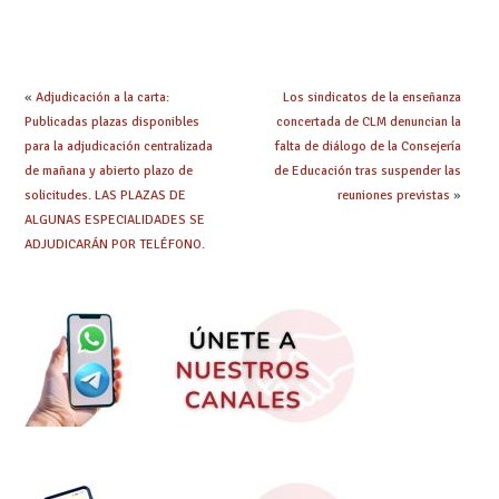
prácticas: todo lo que
seleccionadas. ¿Qué
debes saber
hacer ahora si he
obtenido plaza?
«
Adjudicación a la carta:
Los sindicatos de la enseñanza
Publicadas plazas disponibles
concertada de CLM denuncian la
para la adjudicación centralizada
falta de diálogo de la Consejería
de mañana y abierto plazo de
de Educación tras suspender las
solicitudes. LAS PLAZAS DE
reuniones previstas
»
ALGUNAS ESPECIALIDADES SE
ADJUDICARÁN POR TELÉFONO.