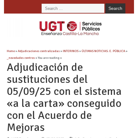
Home
»
Adjudicaciones centralizadas
»
INTERINOS
»
ÚLTIMAS NOTICIAS: E. PÚBLICA
»
_novedades centros
» You are reading »
Adjudicación de
sustituciones del
05/09/25 con el sistema
«a la carta» conseguido
con el Acuerdo de
Mejoras