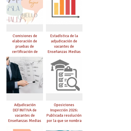
Comisiones de
Estadística de la
elaboración de
adjudicación de
pruebas de
vacantes de
certificación de
Enseñanzas Medias
competencia
para el curso 26/27
lingüística: publicada
resolución definitiva
Adjudicación
Oposiciones
DEFINITIVA de
Inspección 2026:
vacantes de
Publicada resolución
Enseñanzas Medias
por la que se nombra
para el curso 26-27
funcionarios/as en