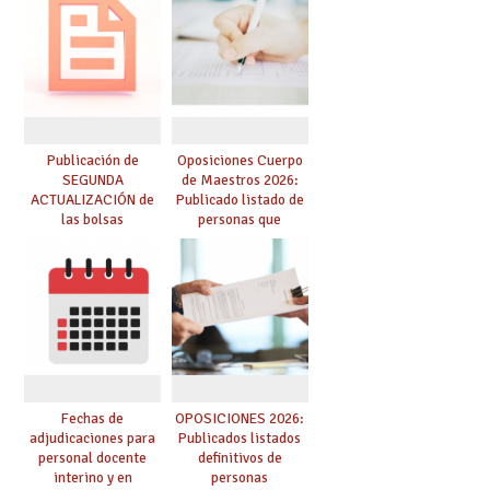
prácticas, se regulan
dichas prácticas y se
convoca acto público
de adjudicación
Publicación de
Oposiciones Cuerpo
SEGUNDA
de Maestros 2026:
ACTUALIZACIÓN de
Publicado listado de
las bolsas
personas que
provisionales de
adquieren nueva
Cuerpo de Maestros
especialidad
de especialidades
convocadas a
oposición
Fechas de
OPOSICIONES 2026:
adjudicaciones para
Publicados listados
personal docente
definitivos de
interino y en
personas