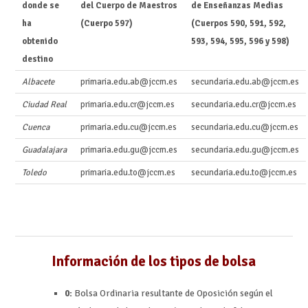
donde se
del Cuerpo de Maestros
de Enseñanzas Medias
ha
(Cuerpo 597)
(Cuerpos 590, 591, 592,
obtenido
593, 594, 595, 596 y 598)
destino
Albacete
primaria.edu.ab@jccm.es
secundaria.edu.ab@jccm.es
Ciudad Real
primaria.edu.cr@jccm.es
secundaria.edu.cr@jccm.es
Cuenca
primaria.edu.cu@jccm.es
secundaria.edu.cu@jccm.es
Guadalajara
primaria.edu.gu@jccm.es
secundaria.edu.gu@jccm.es
Toledo
primaria.edu.to@jccm.es
secundaria.edu.to@jccm.es
Información de los tipos de bolsa
0:
Bolsa Ordinaria resultante de Oposición según el