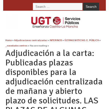
Home
»
Adjudicaciones centralizadas
»
INTERINOS
»
ÚLTIMAS NOTICIAS: E. PÚBLICA
»
_novedades centros
» You are reading »
Adjudicación a la carta:
Publicadas plazas
disponibles para la
adjudicación centralizada
de mañana y abierto
plazo de solicitudes. LAS