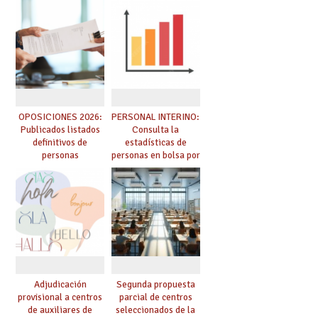
adquieren nueva
prácticas: todo lo que
especialidad
debes saber
OPOSICIONES 2026:
PERSONAL INTERINO:
Publicados listados
Consulta la
definitivos de
estadísticas de
personas
personas en bolsa por
seleccionadas. ¿Qué
cuerpo, especialidad
hacer ahora si he
y tipo de bolsa para
obtenido plaza?
el curso 26/27
Adjudicación
Segunda propuesta
provisional a centros
parcial de centros
de auxiliares de
seleccionados de la