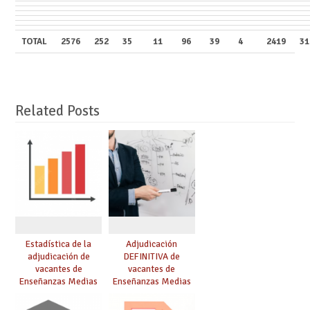
TOTAL
2576
252
35
11
96
39
4
2419
31
Related Posts
Estadística de la
Adjudicación
adjudicación de
DEFINITIVA de
vacantes de
vacantes de
Enseñanzas Medias
Enseñanzas Medias
para el curso 26/27
para el curso 26-27