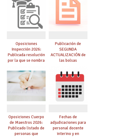
Oposiciones
Publicación de
Inspección 2026:
SEGUNDA
Publicada resolución
ACTUALIZACIÓN de
por la que se nombra
las bolsas
funcionarios/as en
provisionales de
prácticas, se regulan
Cuerpo de Maestros
dichas prácticas y se
de especialidades
convoca acto público
convocadas a
de adjudicación
oposición
Oposiciones Cuerpo
Fechas de
de Maestros 2026:
adjudicaciones para
Publicado listado de
personal docente
personas que
interino y en