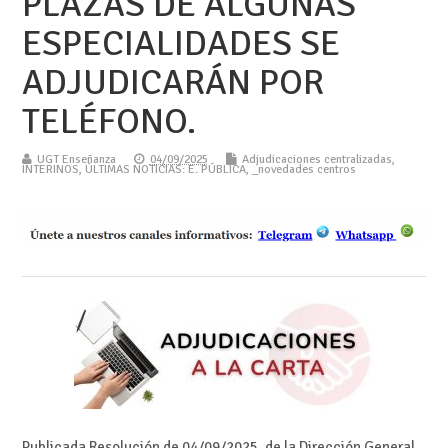
PLAZAS DE ALGUNAS
ESPECIALIDADES SE
ADJUDICARÁN POR
TELÉFONO.
UGT Enseñanza
04/09/2025
Adjudicaciones centralizadas
,
INTERINOS
,
ÚLTIMAS NOTICIAS: E. PÚBLICA
,
_novedades centros
Publicada Resolución de 04/09/2025, de la Dirección General