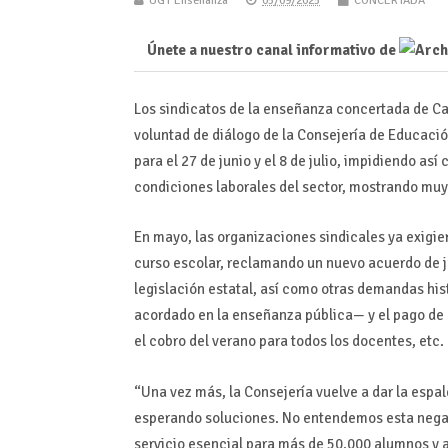
UGT Enseñanza
05/09/2025
CONCERTADA
Únete a nuestro canal informativo de
Los sindicatos de la enseñanza concertada de C
voluntad de diálogo de la Consejería de Educació
para el 27 de junio y el 8 de julio, impidiendo as
condiciones laborales del sector, mostrando muy
En mayo, las organizaciones sindicales ya exigie
curso escolar, reclamando un nuevo acuerdo de ju
legislación estatal, así como otras demandas his
acordado en la enseñanza pública— y el pago de
el cobro del verano para todos los docentes, etc.
“Una vez más, la Consejería vuelve a dar la espa
esperando soluciones. No entendemos esta negat
servicio esencial para más de 50.000 alumnos y 