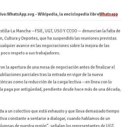
Whatsapp
astilla-La Mancha —FSIE, UGT, USO Y CCOO — denuncian la falta de
n, Cultura y Deportes, que ha suspendido las reuniones previstas
í cualquier avance en las negociaciones sobre la mejora de las
 poco respeto a sus trabajadores.
ron la apertura de una mesa de negociación antes de finalizar el
bilaciones parciales tras la entrada en vigor de la nueva
tóricas como la reducción de la carga lectiva —en línea con lo
 la paga por antigüedad, pendiente desde hace más de una década,
lda a un colectivo que está exhausto y que lleva demasiado tiempo
iva constante a sentarse a dialogar, cuando hablamos de un
alumnas de nuestra región”, señalan los representantes de UGT,