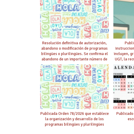
Resolución definitiva de autorización,
Publi
abandono o modificación de programas
instruccio
bilingües o plurilingües. Se confirma el
incluyen, g
abandono de un importante número de
UGT, la rec
proyectos en colegios.
en EEMM y
p
Publicada Orden 78/2026 que establece
Publicado
la organización y desarrollo de los
esc
programas bilingües y plurilingües