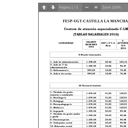
Página
1
/
3
Zoom
100%